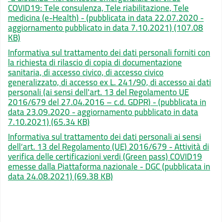
COVID19: Tele consulenza, Tele riabilitazione, Tele
medicina (e-Health) - (pubblicata in data 22.07.2020 -
aggiornamento pubblicato in data 7.10.2021)
(107.08
KB)
Informativa sul trattamento dei dati personali forniti con
la richiesta di rilascio di copia di documentazione
sanitaria, di accesso civico, di accesso civico
generalizzato, di accesso ex L. 241/90, di accesso ai dati
personali (ai sensi dell'art. 13 del Regolamento UE
2016/679 del 27.04.2016 – c.d. GDPR) - (pubblicata in
data 23.09.2020 - aggiornamento pubblicato in data
7.10.2021)
(65.34 KB)
Informativa sul trattamento dei dati personali ai sensi
dell‘art. 13 del Regolamento (UE) 2016/679 - Attività di
verifica delle certificazioni verdi (Green pass) COVID19
emesse dalla Piattaforma nazionale - DGC (pubblicata in
data 24.08.2021)
(69.38 KB)