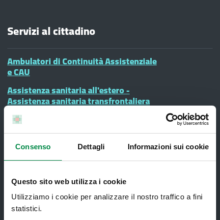
Servizi al cittadino
Ambulatori di Continuità Assistenziale
e CAU
Assistenza sanitaria all'estero -
Assistenza sanitaria transfrontaliera
Consultorio Familiare
Direzione Assistenza Farmaceutica
Consenso
Dettagli
Informazioni sui cookie
Finanziamenti
Lauree Professioni Sanitarie
Questo sito web utilizza i cookie
Medici e Pediatri di Famiglia
Utilizziamo i cookie per analizzare il nostro traffico a fini
Nucleo di Cure Primarie (NCP)
statistici.