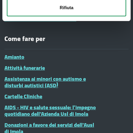
Vaccinazioni Infanzia
Rifiuta
#diciamoNo alla Violenza contro le
donne - CENTRI ANTIVIOLENZA
Come fare per
Amianto
Attività funerarie
Assistenza ai minori con autismo e
disturbi autistici (ASD)
Cartelle Cliniche
AIDS - HIV e salute sessuale: l’impegno
quotidiano dell'Azienda Usl di Imola
Donazioni a favore dei servizi dell'Ausl
di Imola