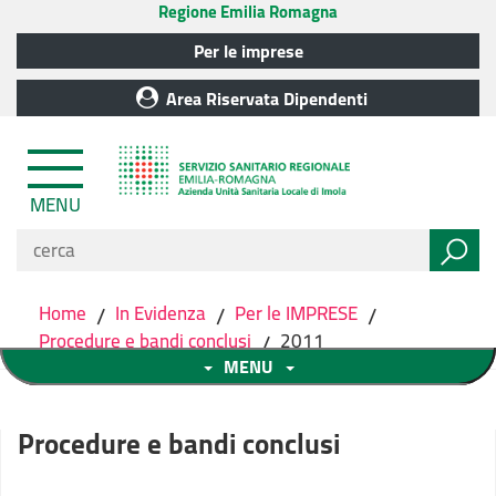
Regione Emilia Romagna
Per le imprese
Area Riservata Dipendenti
MENU
Home
/
In Evidenza
/
Per le IMPRESE
/
Procedure e bandi conclusi
/
2011
MENU
Procedure e bandi conclusi