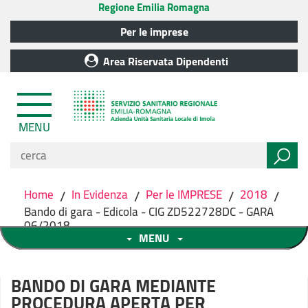
Regione Emilia Romagna
Per le imprese
Area Riservata Dipendenti
MENU
Home
/
In Evidenza
/
Per le IMPRESE
/
2018
/
Bando di gara - Edicola - CIG ZD522728DC - GARA
06/2018
MENU
BANDO DI GARA MEDIANTE
PROCEDURA APERTA PER