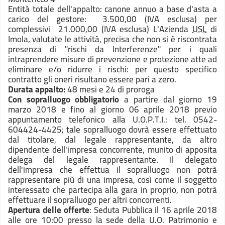
Entità totale dell'appalto: canone annuo a base d'asta a
carico del gestore:  3.500,00 (IVA esclusa) per
complessivi  21.000,00 (IVA esclusa) L'Azienda
USL
di
Imola, valutate le attività, precisa che non si è riscontrata
presenza di "rischi da Interferenze" per i quali
intraprendere misure di prevenzione e protezione atte ad
eliminare e/o ridurre i rischi: per questo specifico
contratto gli oneri risultano essere pari a zero.
Durata appalto:
48 mesi e 24 di proroga
Con sopralluogo obbligatorio
a partire dal giorno 19
marzo 2018 e fino al giorno 06 aprile 2018 previo
appuntamento telefonico alla U.O.P.T.I.: tel. 0542-
604424-4425; tale sopralluogo dovrà essere effettuato
dal titolare, dal legale rappresentante, da altro
dipendente dell'impresa concorrente, munito di apposita
delega del legale rappresentante. Il delegato
dell'impresa che effettua il sopralluogo non potrà
rappresentare più di una impresa, così come il soggetto
interessato che partecipa alla gara in proprio, non potrà
effettuare il sopralluogo per altri concorrenti.
Apertura delle offerte
: Seduta Pubblica il 16 aprile 2018
alle ore 10:00 presso la sede della U.O. Patrimonio e