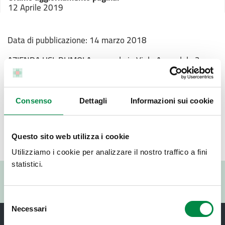
12 Aprile 2019
Data di pubblicazione: 14 marzo 2018
AZIENDA
USL
DI IMOLA con sede in Viale Amendola 2
40026 Imola (BO) tel. 0542/604424-4425
PEC: uff.tecnico@pec.ausl.imola.bo.it
Responsabile del Procedimento:
Consenso
Dettagli
Informazioni sui cookie
Dott. Ing. Francesco Ferrari - tel. 0542/604424-4420
Informazioni amministrative:
Dr.ssa Paola Bandini - tel. 0542/604424-4325
Questo sito web utilizza i cookie
Utilizziamo i cookie per analizzare il nostro traffico a fini
statistici.
Valuta questo sito:
RISPONDI AL QUESTIONARIO
Selezione
Necessari
del
consenso