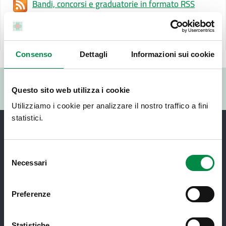
Bandi, concorsi e graduatorie in formato RSS
Ultimo aggiornamento pagina:
19 Novembre 2025
Consenso
Dettagli
Informazioni sui cookie
Valuta questo sito:
Questo sito web utilizza i cookie
RISPONDI AL QUESTIONARIO
Utilizziamo i cookie per analizzare il nostro traffico a fini
statistici.
Selezione
Necessari
del
consenso
Recapiti e contatti
Preferenze
Azienda USL di Imola - Sede legale: Viale Amendola, 2
- 40026 Imola
Statistiche