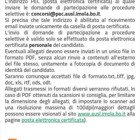
L'indirizzo PEC (posta elettronica certificata) al quale
inviare le domande di partecipazione alle procedure
selettive è:
concorsi@pec.ausl.imola.bo.it
.
Si precisa che tale indirizzo è abilitato al ricevimento
email inviate unicamente da casella di posta certificata.
L'invio di domande di partecipazione a procedure
selettive è valido solo se effettuato da posta elettronica
certificata
personale
del candidato.
Eventuali allegati devono essere inviati in un unico file in
formato PDF, senza alcun rinvio a contenuti all'esterno
del file stesso, unitamente a fotocopia di documento di
identità del candidato.
Saranno comunque accettati file di formato
.txt,.tiff, jpg,
doc, xls, rtf, ods, odt.
Allegati trasmessi in formati diversi verranno rifiutati. In
caso di PDF ottenuti da scansioni si consiglia, per limitare
la dimensione degli allegati, di impostare lo scanner ad
una risoluzione massima di 100dpi(maggiori dettagli
possono essere visionati al sito
www.ausl.imola.bo.it
alla
pagine
posta elettronica certificata
).