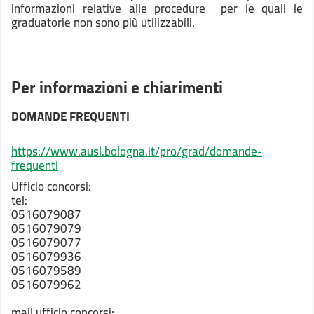
informazioni relative alle procedure per le quali le
graduatorie non sono più utilizzabili.
Per informazioni e chiarimenti
DOMANDE FREQUENTI
https://www.ausl.bologna.it/pro/grad/domande-
frequenti
Ufficio concorsi:
tel:
0516079087
0516079079
0516079077
0516079936
0516079589
0516079962
mail ufficio concorsi: