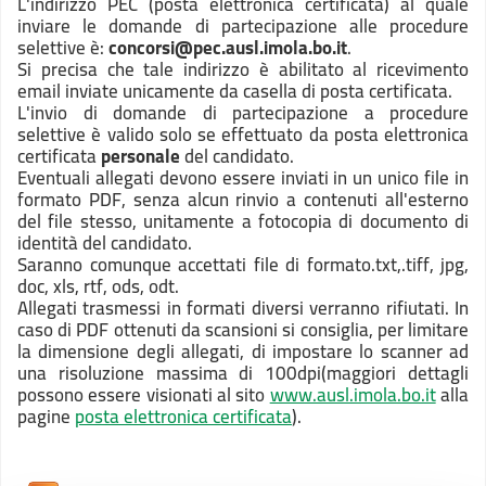
L'indirizzo PEC (posta elettronica certificata) al quale
inviare le domande di partecipazione alle procedure
selettive è:
concorsi@pec.ausl.imola.bo.it
.
Si precisa che tale indirizzo è abilitato al ricevimento
email inviate unicamente da casella di posta certificata.
L'invio di domande di partecipazione a procedure
selettive è valido solo se effettuato da posta elettronica
certificata
personale
del candidato.
Eventuali allegati devono essere inviati in un unico file in
formato PDF, senza alcun rinvio a contenuti all'esterno
del file stesso, unitamente a fotocopia di documento di
identità del candidato.
Saranno comunque accettati file di formato
.txt,.tiff, jpg,
doc, xls, rtf, ods, odt.
Allegati trasmessi in formati diversi verranno rifiutati. In
caso di PDF ottenuti da scansioni si consiglia, per limitare
la dimensione degli allegati, di impostare lo scanner ad
una risoluzione massima di 100dpi(maggiori dettagli
possono essere visionati al sito
www.ausl.imola.bo.it
alla
pagine
posta elettronica certificata
).