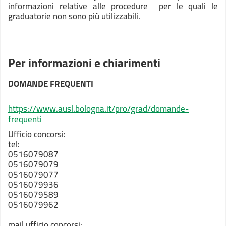
informazioni relative alle procedure per le quali le
graduatorie non sono più utilizzabili.
Per informazioni e chiarimenti
DOMANDE FREQUENTI
https://www.ausl.bologna.it/pro/grad/domande-
frequenti
Ufficio concorsi:
tel:
0516079087
0516079079
0516079077
0516079936
0516079589
0516079962
mail ufficio concorsi: