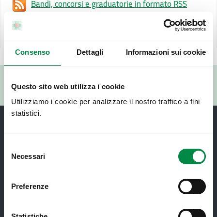
Bandi, concorsi e graduatorie in formato RSS
Ultimo aggiornamento pagina:
19 Novembre 2025
Consenso
Dettagli
Informazioni sui cookie
Valuta questo sito:
Questo sito web utilizza i cookie
RISPONDI AL QUESTIONARIO
Utilizziamo i cookie per analizzare il nostro traffico a fini
statistici.
Selezione
Necessari
del
consenso
Recapiti e contatti
Preferenze
Azienda USL di Imola - Sede legale: Viale Amendola, 2
- 40026 Imola
Statistiche