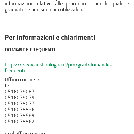
informazioni relative alle procedure per le quali le
graduatorie non sono più utilizzabili.
Per informazioni e chiarimenti
DOMANDE FREQUENTI
https://www.ausl.bologna.it/pro/grad/domande-
frequenti
Ufficio concorsi:
tel:
0516079087
0516079079
0516079077
0516079936
0516079589
0516079962
mail ufficio concorsi: