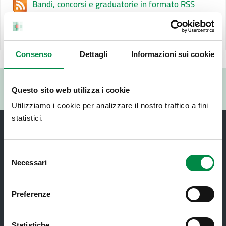
Bandi, concorsi e graduatorie in formato RSS
Ultimo aggiornamento pagina:
19 Novembre 2025
Consenso
Dettagli
Informazioni sui cookie
Valuta questo sito:
Questo sito web utilizza i cookie
RISPONDI AL QUESTIONARIO
Utilizziamo i cookie per analizzare il nostro traffico a fini
statistici.
Selezione
Necessari
del
consenso
Recapiti e contatti
Preferenze
Azienda USL di Imola - Sede legale: Viale Amendola, 2
- 40026 Imola
Statistiche