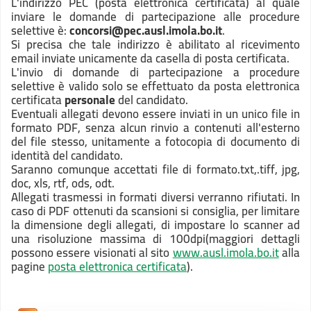
L'indirizzo PEC (posta elettronica certificata) al quale
inviare le domande di partecipazione alle procedure
selettive è:
concorsi@pec.ausl.imola.bo.it
.
Si precisa che tale indirizzo è abilitato al ricevimento
email inviate unicamente da casella di posta certificata.
L'invio di domande di partecipazione a procedure
selettive è valido solo se effettuato da posta elettronica
certificata
personale
del candidato.
Eventuali allegati devono essere inviati in un unico file in
formato PDF, senza alcun rinvio a contenuti all'esterno
del file stesso, unitamente a fotocopia di documento di
identità del candidato.
Saranno comunque accettati file di formato
.txt,.tiff, jpg,
doc, xls, rtf, ods, odt.
Allegati trasmessi in formati diversi verranno rifiutati. In
caso di PDF ottenuti da scansioni si consiglia, per limitare
la dimensione degli allegati, di impostare lo scanner ad
una risoluzione massima di 100dpi(maggiori dettagli
possono essere visionati al sito
www.ausl.imola.bo.it
alla
pagine
posta elettronica certificata
).