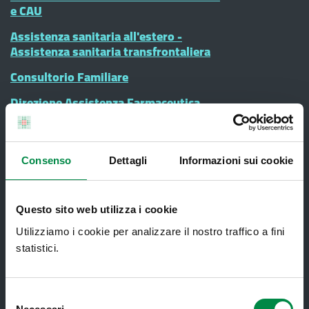
e CAU
Assistenza sanitaria all'estero -
Assistenza sanitaria transfrontaliera
Consultorio Familiare
Direzione Assistenza Farmaceutica
Finanziamenti
Lauree Professioni Sanitarie
Consenso
Dettagli
Informazioni sui cookie
Medici e Pediatri di Famiglia
Nucleo di Cure Primarie (NCP)
Questo sito web utilizza i cookie
Punto Unico di Accesso integrato
Utilizziamo i cookie per analizzare il nostro traffico a fini
sanitario e sociale (PUA)
statistici.
Ritiro Referti
Sanità Pubblica
Selezione