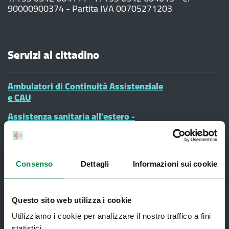
90000900374 - Partita IVA 00705271203
Servizi al cittadino
Ambulatori di Continuità Assistenziale
e CAU
Assistenza sanitaria all'estero -
Assistenza sanitaria transfrontaliera
Consultorio Familiare
Direzione Assistenza Farmaceutica
Consenso
Dettagli
Informazioni sui cookie
Finanziamenti
Lauree Professioni Sanitarie
Questo sito web utilizza i cookie
Utilizziamo i cookie per analizzare il nostro traffico a fini
Medici e Pediatri di Famiglia
statistici.