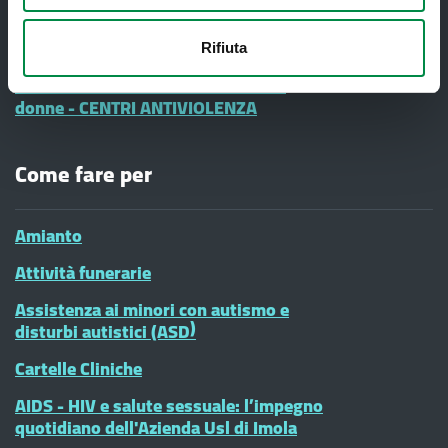
Informazione e Comunicazione
Vaccinazioni Infanzia
Rifiuta
#diciamoNo alla Violenza contro le
donne - CENTRI ANTIVIOLENZA
Come fare per
Amianto
Attività funerarie
Assistenza ai minori con autismo e
disturbi autistici (ASD)
Cartelle Cliniche
AIDS - HIV e salute sessuale: l’impegno
quotidiano dell'Azienda Usl di Imola