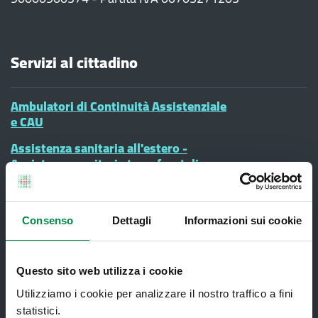
Servizi al cittadino
Ambulatori di Continuità Assistenziale
e CAU
Assistenza sanitaria all'estero -
Assistenza sanitaria transfrontaliera
Consultorio Familiare
Direzione Assistenza Farmaceutica
Consenso
Dettagli
Informazioni sui cookie
Finanziamenti
Lauree Professioni Sanitarie
Questo sito web utilizza i cookie
Medici e Pediatri di Famiglia
Utilizziamo i cookie per analizzare il nostro traffico a fini
statistici.