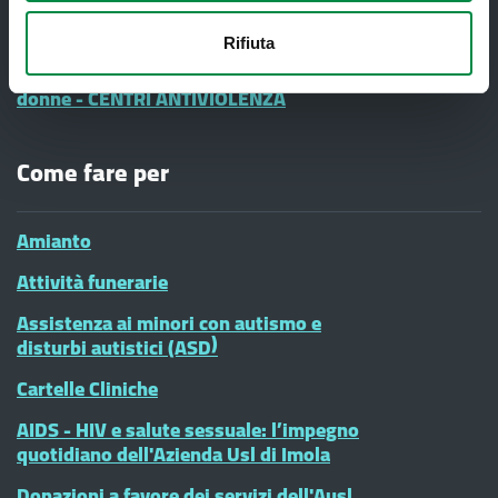
Vaccinazioni Infanzia
Rifiuta
#diciamoNo alla Violenza contro le
donne - CENTRI ANTIVIOLENZA
Come fare per
Amianto
Attività funerarie
Assistenza ai minori con autismo e
disturbi autistici (ASD)
Cartelle Cliniche
AIDS - HIV e salute sessuale: l’impegno
quotidiano dell'Azienda Usl di Imola
Donazioni a favore dei servizi dell'Ausl