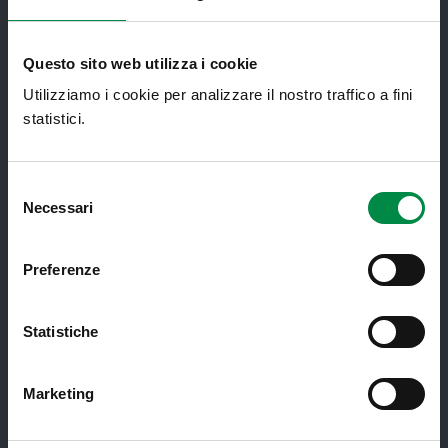
Assistenza sanitaria all'estero -
Assistenza sanitaria transfrontaliera
Questo sito web utilizza i cookie
Consultorio Familiare
Utilizziamo i cookie per analizzare il nostro traffico a fini
Direzione Assistenza Farmaceutica
statistici.
Finanziamenti
Lauree Professioni Sanitarie
Selezione
Necessari
del
Medici e Pediatri di Famiglia
consenso
Nucleo di Cure Primarie (NCP)
Preferenze
Punto Unico di Accesso integrato
sanitario e sociale (PUA)
Statistiche
Ritiro Referti
Sanità Pubblica
Marketing
Screening oncologici