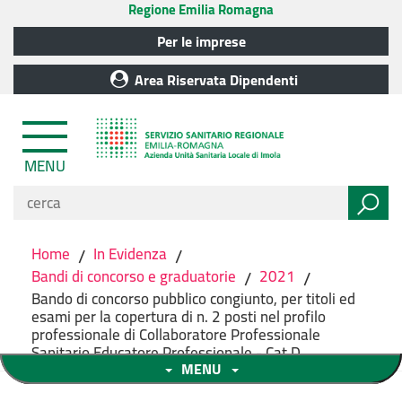
Regione Emilia Romagna
Per le imprese
Area Riservata Dipendenti
MENU
Home
/
In Evidenza
/
Bandi di concorso e graduatorie
/
2021
/
Bando di concorso pubblico congiunto, per titoli ed
esami per la copertura di n. 2 posti nel profilo
professionale di Collaboratore Professionale
Sanitario Educatore Professionale - Cat.D.
MENU