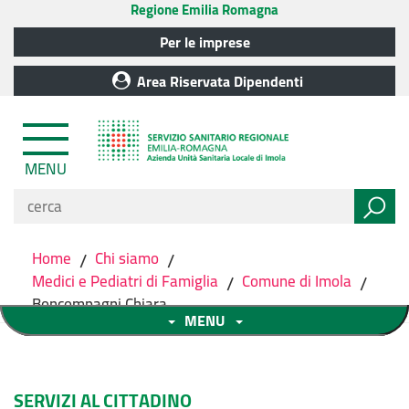
Regione Emilia Romagna
Per le imprese
Area Riservata Dipendenti
MENU
Home
/
Chi siamo
/
Medici e Pediatri di Famiglia
/
Comune di Imola
/
Boncompagni Chiara
MENU
SERVIZI AL CITTADINO