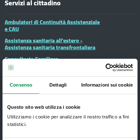
Servizi al cittadino
Ambulatori di Continuità Assistenziale
e CAU
Assistenza sanitaria all'estero -
Assistenza sanitaria transfrontaliera
Consultorio Familiare
Direzione Assistenza Farmaceutica
Finanziamenti
Consenso
Dettagli
Informazioni sui cookie
Lauree Professioni Sanitarie
Medici e Pediatri di Famiglia
Questo sito web utilizza i cookie
Nucleo di Cure Primarie (NCP)
Utilizziamo i cookie per analizzare il nostro traffico a fini
statistici.
Punto Unico di Accesso integrato
sanitario e sociale (PUA)