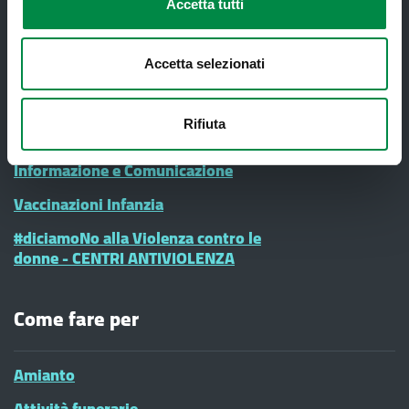
Accetta tutti
Sportello Unico Distrettuale
Tessera Sanitaria-Carta Regionale dei
Servizi
Accetta selezionati
Ticket ed esenzioni
Rifiuta
Ufficio Relazioni con il Pubblico
Informazione e Comunicazione
Vaccinazioni Infanzia
#diciamoNo alla Violenza contro le
donne - CENTRI ANTIVIOLENZA
Come fare per
Amianto
Attività funerarie