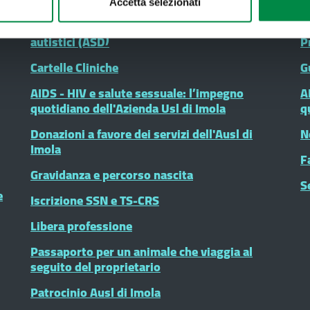
Attività funerarie
P
Accetta selezionati
d
Assistenza ai minori con autismo e disturbi
autistici (ASD)
P
Cartelle Cliniche
G
AIDS - HIV e salute sessuale: l’impegno
A
quotidiano dell'Azienda Usl di Imola
q
Donazioni a favore dei servizi dell'Ausl di
N
Imola
F
Gravidanza e percorso nascita
S
e
Iscrizione SSN e TS-CRS
Libera professione
Passaporto per un animale che viaggia al
seguito del proprietario
Patrocinio Ausl di Imola