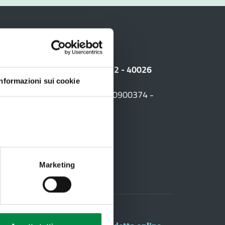
i
 Sede legale: Viale Amendola, 2 - 40026
Informazioni sui cookie
F. +39 0542 604013 - CF 90000900374 -
03
Marketing
oduli on line
agamenti