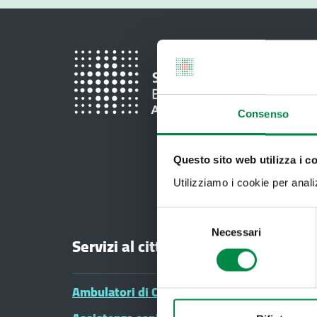
Consenso
Questo sito web utilizza i c
Utilizziamo i cookie per analizz
Selezione
Necessari
del
Servizi al cittadino
consenso
Ambulatori di Continuità Assistenziale e CA