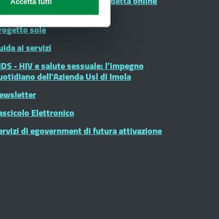
renotazioni, pagamento e disdetta online
Accetta tutti
elle prestazioni sanitarie
rogetto sole
uida ai servizi
IDS - HIV e salute sessuale: l’impegno
uotidiano dell'Azienda Usl di Imola
ewsletter
ascicolo Elettronico
ervizi di egovernment di futura attivazione