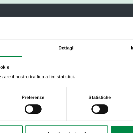
Recapiti e contatt
Azienda USL di Imola -
Imola
Dettagli
T. +39 0542 604111 - 
Partita IVA 007052712
ookie
are il nostro traffico a fini statistici.
Preferenze
Statistiche
Come fare per
M
U
Amianto
P