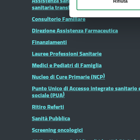
Assistenza sanitaria all'estero - Assistenza
Rifiuta
sanitaria transfrontaliera
Consultorio Familiare
Direzione Assistenza Farmaceutica
Finanziamenti
Lauree Professioni Sanitarie
Medici e Pediatri di Famiglia
Nucleo di Cure Primarie (NCP)
Punto Unico di Accesso integrato sanitario 
sociale (PUA)
Ritiro Referti
Sanità Pubblica
Screening oncologici