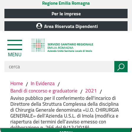
Regione Emilia Romagna
Per le imprese
Area Riservata Dipendenti
MENU
Home
/
In Evidenza
/
Bandi di concorso e graduatorie
/
2021
/
Avviso pubblico per il conferimento dell'incarico di
Direttore della Struttura Complessa della disciplina
di Chirurgia Generale denominata «U.O. CHIRURGIA
GENERALE» dell’Azienda U.S.L. di Imola (modifica e
riapertura dei termini dell’avviso emesso con
deliberazione n. 266 del 9/12/2019)