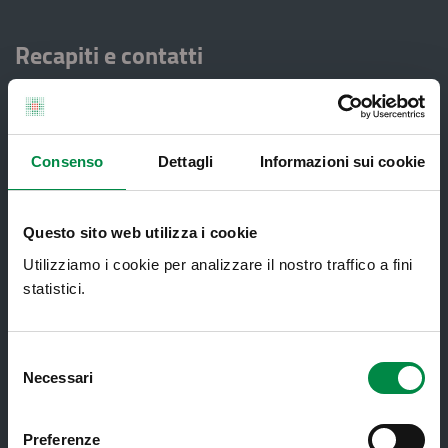
Recapiti e contatti
Azienda USL di Imola - Sede legale: Viale Amendola, 2
- 40026 Imola
T. +39 0542 604111 - F. +39 0542 604013 - CF
90000900374 - Partita IVA 00705271203
Consenso
Dettagli
Informazioni sui cookie
Servizi al cittadino
Questo sito web utilizza i cookie
Utilizziamo i cookie per analizzare il nostro traffico a fini
statistici.
Ambulatori di Continuità Assistenziale
e CAU
Assistenza sanitaria all'estero -
Selezione
Assistenza sanitaria transfrontaliera
Necessari
del
consenso
Consultorio Familiare
Preferenze