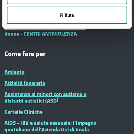
Informazione e Comunicazione
Vaccinazioni Infanzia
Rifiuta
#diciamoNo alla Violenza contro le
donne - CENTRI ANTIVIOLENZA
Come fare per
Amianto
Attività funerarie
Assistenza ai minori con autismo e
disturbi autistici (ASD)
Cartelle Cliniche
AIDS - HIV e salute sessuale: l’impegno
quotidiano dell'Azienda Usl di Imola