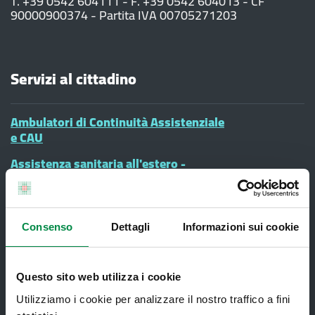
T. +39 0542 604111 - F. +39 0542 604013 - CF
90000900374 - Partita IVA 00705271203
Servizi al cittadino
Ambulatori di Continuità Assistenziale
e CAU
Assistenza sanitaria all'estero -
Assistenza sanitaria transfrontaliera
Consultorio Familiare
Direzione Assistenza Farmaceutica
Consenso
Dettagli
Informazioni sui cookie
Finanziamenti
Questo sito web utilizza i cookie
Lauree Professioni Sanitarie
Utilizziamo i cookie per analizzare il nostro traffico a fini
Medici e Pediatri di Famiglia