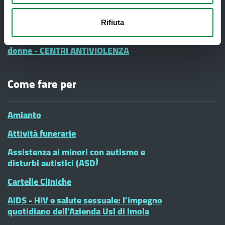
Informazione e Comunicazione
Vaccinazioni Infanzia
Rifiuta
#diciamoNo alla Violenza contro le
donne - CENTRI ANTIVIOLENZA
Come fare per
Amianto
Attività funerarie
Assistenza ai minori con autismo e
disturbi autistici (ASD)
Cartelle Cliniche
AIDS - HIV e salute sessuale: l’impegno
quotidiano dell'Azienda Usl di Imola