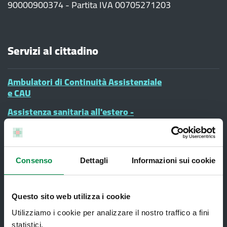
90000900374 - Partita IVA 00705271203
Servizi al cittadino
Ambulatori di Continuità Assistenziale
e CAU
Assistenza sanitaria all'estero -
Assistenza sanitaria transfrontaliera
Consultorio Familiare
Direzione Assistenza Farmaceutica
Consenso
Dettagli
Informazioni sui cookie
Finanziamenti
Lauree Professioni Sanitarie
Questo sito web utilizza i cookie
Utilizziamo i cookie per analizzare il nostro traffico a fini
Medici e Pediatri di Famiglia
statistici.