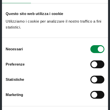
Assistenza sanitaria all'estero -
Assistenza sanitaria transfrontaliera
Consultorio Familiare
Questo sito web utilizza i cookie
Utilizziamo i cookie per analizzare il nostro traffico a fini
Direzione Assistenza Farmaceutica
statistici.
Finanziamenti
Lauree Professioni Sanitarie
Selezione
Necessari
Medici e Pediatri di Famiglia
del
consenso
Nucleo di Cure Primarie (NCP)
Preferenze
Punto Unico di Accesso integrato
sanitario e sociale (PUA)
Statistiche
Ritiro Referti
Sanità Pubblica
Marketing
Screening oncologici