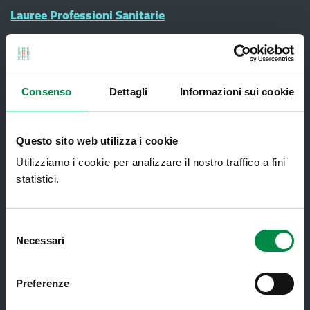
Lauree Professioni Sanitarie
Medici e Pediatri di Famiglia
Nucleo di Cure Primarie (NCP)
Punto Unico di Accesso integrato
Consenso
Dettagli
Informazioni sui cookie
sanitario e sociale (PUA)
Ritiro Referti
Questo sito web utilizza i cookie
Sanità Pubblica
Utilizziamo i cookie per analizzare il nostro traffico a fini
Screening oncologici
statistici.
SPID - Sistema Pubblico di Identità
Digitale
Selezione
Necessari
del
Sportello Unico Distrettuale
consenso
Tessera Sanitaria-Carta Regionale dei
Preferenze
Servizi