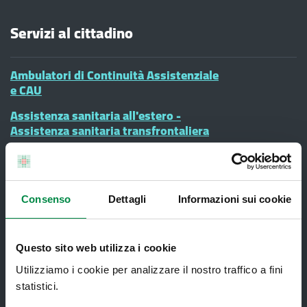
Servizi al cittadino
Ambulatori di Continuità Assistenziale
e CAU
Assistenza sanitaria all'estero -
Assistenza sanitaria transfrontaliera
Consultorio Familiare
Direzione Assistenza Farmaceutica
Consenso
Dettagli
Informazioni sui cookie
Finanziamenti
Lauree Professioni Sanitarie
Questo sito web utilizza i cookie
Medici e Pediatri di Famiglia
Utilizziamo i cookie per analizzare il nostro traffico a fini
Nucleo di Cure Primarie (NCP)
statistici.