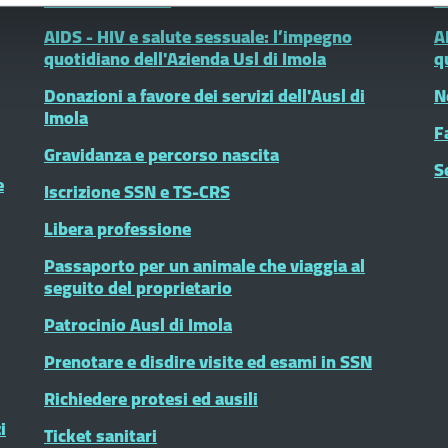
AIDS - HIV e salute sessuale: l’impegno
A
quotidiano dell'Azienda Usl di Imola
q
Donazioni a favore dei servizi dell'Ausl di
N
Imola
F
Gravidanza e percorso nascita
S
e
Iscrizione SSN e TS-CRS
Libera professione
Passaporto per un animale che viaggia al
seguito del proprietario
Patrocinio Ausl di Imola
Prenotare e disdire visite ed esami in SSN
Richiedere protesi ed ausili
i
Ticket sanitari