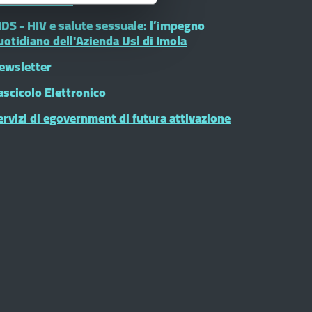
IDS - HIV e salute sessuale: l’impegno
uotidiano dell'Azienda Usl di Imola
ewsletter
ascicolo Elettronico
ervizi di egovernment di futura attivazione