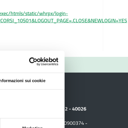
xec/htmls/static/whrpx/login-
CONCORSI_10501&LOGOUT_PAGE=.CLOSE&NEWLOGIN=YES
RIO
Informazioni sui cookie
i
 Sede legale: Viale Amendola, 2 - 40026
F. +39 0542 604013 - CF 90000900374 -