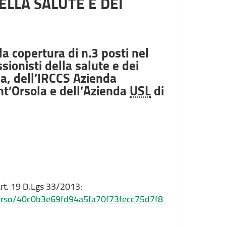
ELLA SALUTE E DEI
la copertura di n.3 posti nel
ionisti della salute e dei
a, dell’IRCCS Azienda
ant’Orsola e dell’Azienda
USL
di
art. 19 D.Lgs 33/2013:
ncorso/40c0b3e69fd94a5fa70f73fecc75d7f8