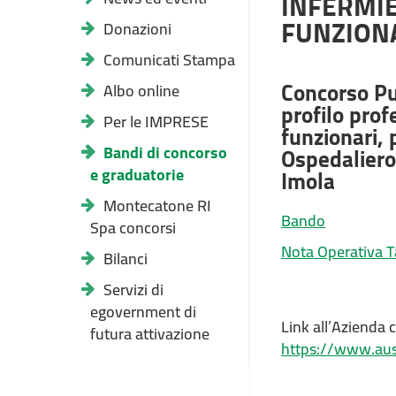
INFERMIE
FUNZION
Donazioni
Comunicati Stampa
Concorso Pub
Albo online
profilo prof
Per le IMPRESE
funzionari, 
Bandi di concorso
Ospedaliero-
e graduatorie
Imola
Montecatone RI
Bando
Spa concorsi
Nota Operativa T
Bilanci
Servizi di
egovernment di
Link all’Azienda 
futura attivazione
https://www.aus