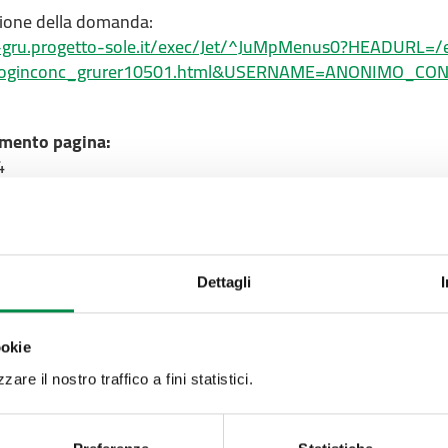
zione della domanda:
i-gru.progetto-sole.it/exec/Jet/^JuMpMenus0?HEADURL=/e
xloginconc_grurer10501.html&USERNAME=ANONIMO_
mento pagina:
4
Valuta questo sito:
RISPONDI AL QUESTIONA
Dettagli
Recapiti e contatt
ookie
Azienda USL di Imola -
are il nostro traffico a fini statistici.
Imola
T. +39 0542 604111 - 