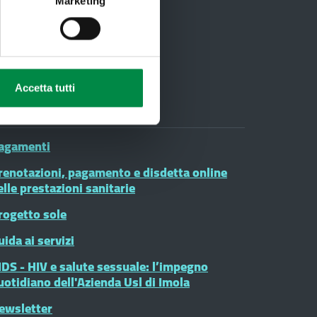
03
Marketing
Accetta tutti
oduli on line
agamenti
renotazioni, pagamento e disdetta online
elle prestazioni sanitarie
rogetto sole
uida ai servizi
IDS - HIV e salute sessuale: l’impegno
uotidiano dell'Azienda Usl di Imola
ewsletter