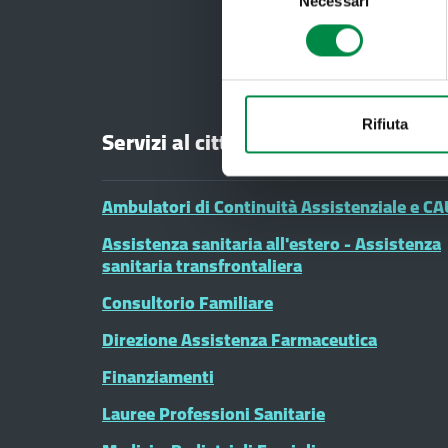
Necessari
del
consenso
Rifiuta
Servizi al cittadino
Ambulatori di Continuità Assistenziale e CA
Assistenza sanitaria all'estero - Assistenza
sanitaria transfrontaliera
Consultorio Familiare
Direzione Assistenza Farmaceutica
Finanziamenti
Lauree Professioni Sanitarie