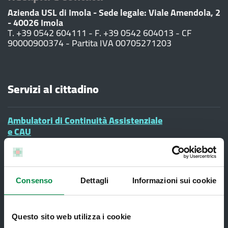
Azienda USL di Imola - Sede legale: Viale Amendola, 2
- 40026 Imola
T. +39 0542 604111 - F. +39 0542 604013 - CF
90000900374 - Partita IVA 00705271203
Servizi al cittadino
Ambulatori di Continuità Assistenziale
e CAU
Assistenza sanitaria all'estero -
Assistenza sanitaria transfrontaliera
Consultorio Familiare
Consenso
Dettagli
Informazioni sui cookie
Direzione Assistenza Farmaceutica
Finanziamenti
Questo sito web utilizza i cookie