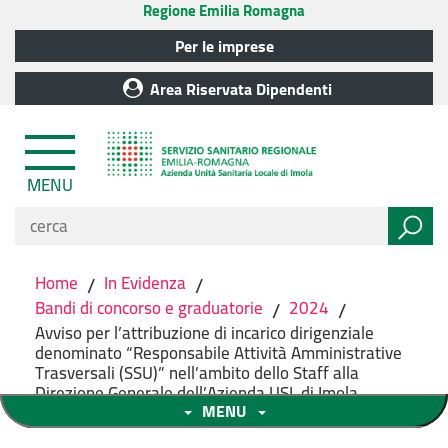
Regione Emilia Romagna
Per le imprese
Area Riservata Dipendenti
MENU
Home
/
In Evidenza
/
Bandi di concorso e graduatorie
/
2024
/
Avviso per l’attribuzione di incarico dirigenziale
denominato “Responsabile Attività Amministrative
Trasversali (SSU)” nell’ambito dello Staff alla
Direzione Generale dell’Azienda USL di Imola
MENU