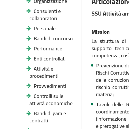
Articolazione
Organizzazione
Consulenti e
SSU Attività am
collaboratori
Personale
Mission
Bandi di concorso
La struttura di 
supporto tecnic
Performance
competenza, così 
Enti controllati
Prevenzione del
Attività e
Rischi Corrutti
procedimenti
della corruzio
Provvedimenti
rischio corrutt
materia;
Controlli sulle
attività economiche
Tavoli delle 
coordinamento 
Bandi di gara e
(informazione, 
contratti
e prerogative s