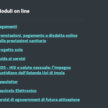
oduli on line
agamenti
renotazioni, pagamento e disdetta online
elle prestazioni sanitarie
rogetto sole
uida ai servizi
IDS - HIV e salute sessuale: l’impegno
uotidiano dell'Azienda Usl di Imola
ewsletter
ascicolo Elettronico
ervizi di egovernment di futura attivazione