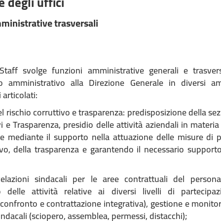
 degli uffici
ministrative trasversali
Staff svolge funzioni amministrative generali e trasvers
o amministrativo alla Direzione Generale in diversi amb
articolati:
 rischio corruttivo e trasparenza: predisposizione della se
vi e Trasparenza, presidio delle attività aziendali in materi
ne mediante il supporto nella attuazione delle misure di 
ivo, della trasparenza e garantendo il necessario supporto
Relazioni sindacali per le aree contrattuali del person
delle attività relative ai diversi livelli di partecipa
confronto e contrattazione integrativa), gestione e monitora
indacali (sciopero, assemblea, permessi, distacchi);