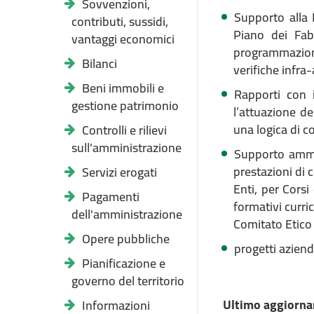
Sovvenzioni,
Supporto alla 
contributi, sussidi,
Piano dei Fab
vantaggi economici
programmazione
Bilanci
verifiche infra
Beni immobili e
Rapporti con 
gestione patrimonio
l’attuazione del
una logica di c
Controlli e rilievi
sull'amministrazione
Supporto ammin
prestazioni di 
Servizi erogati
Enti, per Corsi
Pagamenti
formativi curri
dell'amministrazione
Comitato Etico
Opere pubbliche
progetti azienda
Pianificazione e
governo del territorio
Ultimo aggiorna
Informazioni