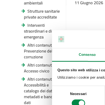
11 Giugno 2026
ambientali
Strutture sanitarie
private accreditate
Interventi
straordinari e di
emergenza
Altri contenuti -
Prevenzione della
Consenso
corruzione
Altri contenuti -
Accesso civico
Questo sito web utilizza i c
Altri contenuti -
Utilizziamo i cookie per analizz
Accessibilità e
Selezione
catalogo dei dati,
Necessari
del
metadati e banche
consenso
dati