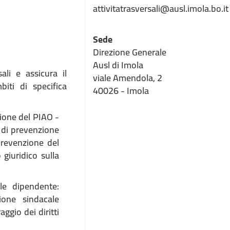
attivitatrasversali@ausl.imola.bo.it
Sede
Direzione Generale
Ausl di Imola
ali e assicura il
viale Amendola, 2
iti di specifica
40026 - Imola
zione del PIAO -
a di prevenzione
prevenzione del
 giuridico sulla
ale dipendente:
zione sindacale
ggio dei diritti