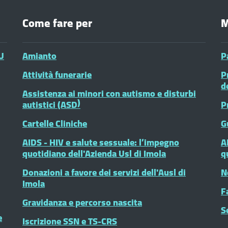
Come fare per
M
U
Amianto
P
Attività funerarie
P
d
Assistenza ai minori con autismo e disturbi
autistici (ASD)
P
Cartelle Cliniche
G
AIDS - HIV e salute sessuale: l’impegno
A
quotidiano dell'Azienda Usl di Imola
q
Donazioni a favore dei servizi dell'Ausl di
N
Imola
F
Gravidanza e percorso nascita
S
e
Iscrizione SSN e TS-CRS