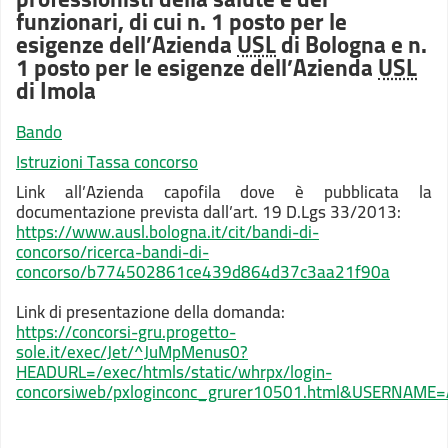
funzionari, di cui n. 1 posto per le
esigenze dell’Azienda
USL
di Bologna e n.
1 posto per le esigenze dell’Azienda
USL
di Imola
Bando
Istruzioni Tassa concorso
Link all’Azienda capofila dove è pubblicata la
documentazione prevista dall’art. 19 D.Lgs 33/2013:
https://www.ausl.bologna.it/cit/bandi-di-
concorso/ricerca-bandi-di-
concorso/b774502861ce439d864d37c3aa21f90a
Link di presentazione della domanda:
https://concorsi-gru.progetto-
sole.it/exec/Jet/^JuMpMenus0?
HEADURL=/exec/htmls/static/whrpx/login-
concorsiweb/pxloginconc_grurer10501.html&USERN