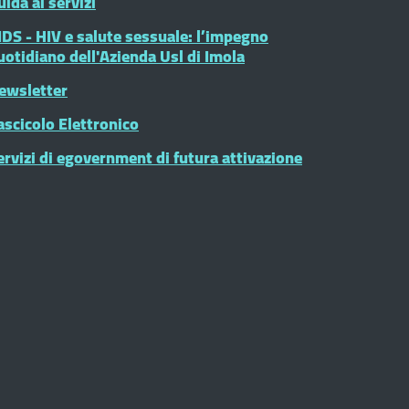
uida ai servizi
IDS - HIV e salute sessuale: l’impegno
uotidiano dell'Azienda Usl di Imola
ewsletter
ascicolo Elettronico
ervizi di egovernment di futura attivazione