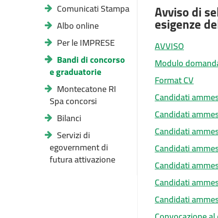
Comunicati Stampa
Avviso di se
esigenze de
Albo online
Per le IMPRESE
AVVISO
Bandi di concorso
Modulo domand
e graduatorie
Format CV
Montecatone RI
Candidati ammessi
Spa concorsi
Candidati ammessi
Bilanci
Candidati ammes
Servizi di
egovernment di
Candidati ammess
futura attivazione
Candidati ammess
Candidati ammess
Candidati ammess
Convocazione al c