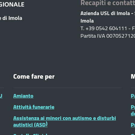
Recapiti e contatt
Azienda USL di Imola -
Imola
T. +39 0542 604111 - 
Partita IVA 007052712
Come fare per
M
U
Amianto
P
Attività funerarie
P
d
Assistenza ai minori con autismo e disturbi
autistici (ASD)
P