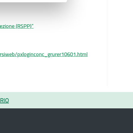
tezione (RSPP)”
corsiweb/pxloginconc_grurer10601.html
RIO