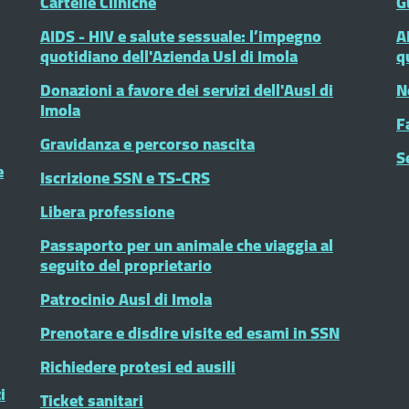
Cartelle Cliniche
G
AIDS - HIV e salute sessuale: l’impegno
A
quotidiano dell'Azienda Usl di Imola
q
Donazioni a favore dei servizi dell'Ausl di
N
Imola
F
Gravidanza e percorso nascita
S
e
Iscrizione SSN e TS-CRS
Libera professione
Passaporto per un animale che viaggia al
seguito del proprietario
Patrocinio Ausl di Imola
Prenotare e disdire visite ed esami in SSN
Richiedere protesi ed ausili
i
Ticket sanitari