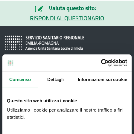
Valuta questo sito:
RISPONDI AL QUESTIONARIO
Recapiti e contatti
Consenso
Dettagli
Informazioni sui cookie
Azienda USL di Imola - Sede legale: Viale Amendola, 2
- 40026 Imola
T. +39 0542 604111 - F. +39 0542 604013 - CF
Questo sito web utilizza i cookie
90000900374 - Partita IVA 00705271203
Utilizziamo i cookie per analizzare il nostro traffico a fini
statistici.
Servizi al cittadino