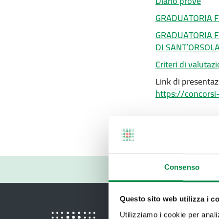
Diario prove
GRADUATORIA FI
GRADUATORIA FI
DI SANT’ORSOL
Criteri di valutaz
Link di presenta
https://concorsi
Ultimo aggiorna
18 Febbraio 202
Consenso
Questo sito web utilizza i c
Utilizziamo i cookie per analizz