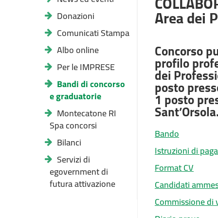
COLLABOR
Area dei P
Donazioni
Comunicati Stampa
Concorso pub
Albo online
profilo prof
Per le IMPRESE
dei Professi
Bandi di concorso
posto press
e graduatorie
1 posto pres
Sant’Orsola
Montecatone RI
Spa concorsi
Bando
Bilanci
Istruzioni di pa
Servizi di
Format CV
egovernment di
futura attivazione
Candidati ammes
Commissione di 