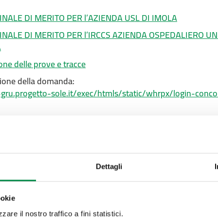
NALE DI MERITO PER l’AZIENDA USL DI IMOLA
NALE DI MERITO PER l’IRCCS AZIENDA OSPEDALIERO UN
A
ione delle prove e tracce
zione della domanda:
-gru.progetto-sole.it/exec/htmls/static/whrpx/login-con
mento pagina:
5
Valuta questo sito:
RISPONDI AL QUESTIONA
Dettagli
ookie
are il nostro traffico a fini statistici.