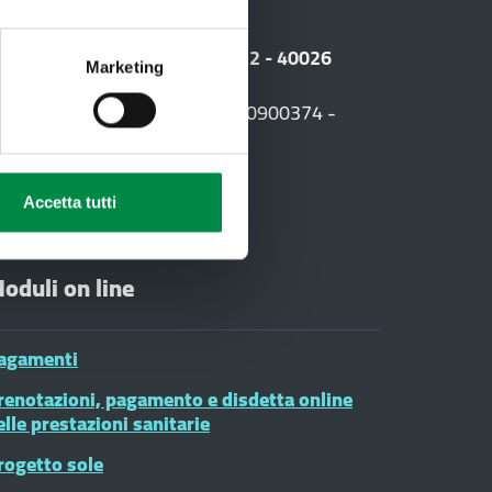
i
 Sede legale: Viale Amendola, 2 - 40026
Marketing
F. +39 0542 604013 - CF 90000900374 -
03
Accetta tutti
oduli on line
agamenti
renotazioni, pagamento e disdetta online
elle prestazioni sanitarie
rogetto sole