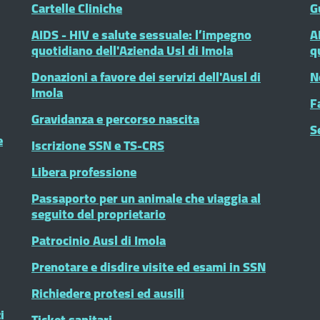
Cartelle Cliniche
G
AIDS - HIV e salute sessuale: l’impegno
A
quotidiano dell'Azienda Usl di Imola
q
Donazioni a favore dei servizi dell'Ausl di
N
Imola
F
Gravidanza e percorso nascita
S
e
Iscrizione SSN e TS-CRS
Libera professione
Passaporto per un animale che viaggia al
seguito del proprietario
Patrocinio Ausl di Imola
Prenotare e disdire visite ed esami in SSN
Richiedere protesi ed ausili
i
Ticket sanitari