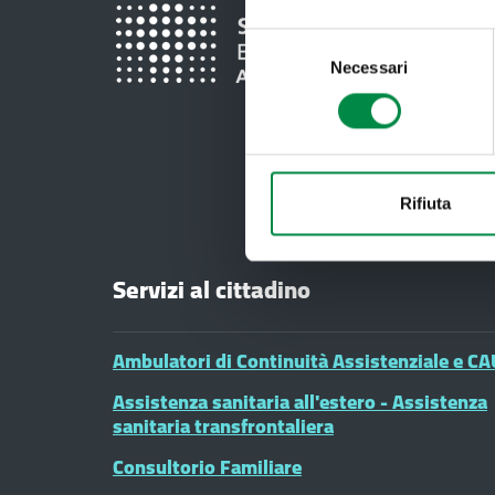
Selezione
Necessari
del
consenso
Rifiuta
Servizi al cittadino
Ambulatori di Continuità Assistenziale e CA
Assistenza sanitaria all'estero - Assistenza
sanitaria transfrontaliera
Consultorio Familiare