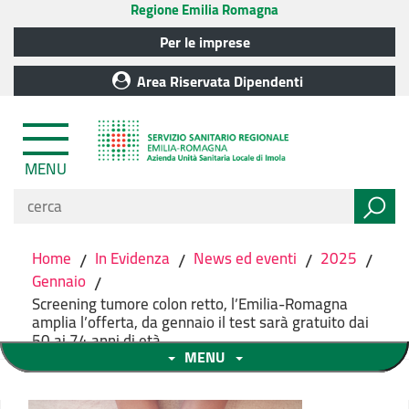
Regione Emilia Romagna
Per le imprese
Area Riservata Dipendenti
MENU
Home
/
In Evidenza
/
News ed eventi
/
2025
/
Gennaio
/
Screening tumore colon retto, l’Emilia-Romagna
amplia l’offerta, da gennaio il test sarà gratuito dai
50 ai 74 anni di età
MENU