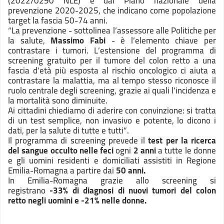
(2022/0290 NLE) e dal Piano nazionale della
prevenzione 2020-2025, che indicano come popolazione
target la fascia 50-74 anni.
“La prevenzione - sottolinea l’assessore alle Politiche per
la salute,
Massimo Fabi
- è l’elemento chiave per
contrastare i tumori. L’estensione del programma di
screening gratuito per il tumore del colon retto a una
fascia d’età più esposta al rischio oncologico ci aiuta a
contrastare la malattia, ma al tempo stesso riconosce il
ruolo centrale degli screening, grazie ai quali l’incidenza e
la mortalità sono diminuite.
Ai cittadini chiediamo di aderire con convinzione: si tratta
di un test semplice, non invasivo e potente, lo dicono i
dati, per la salute di tutte e tutti”.
Il programma di screening prevede il
test per la ricerca
del sangue occulto nelle feci
ogni
2 anni
a tutte le donne
e gli uomini residenti e domiciliati assistiti in Regione
Emilia-Romagna a partire dai
50 anni.
In Emilia-Romagna grazie allo screening si
registrano
-33% di diagnosi di nuovi tumori del colon
retto negli uomini e
-21% nelle donne.