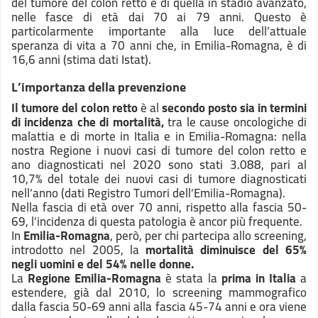
del tumore del colon retto e di quella in stadio avanzato,
nelle fasce di età dai 70 ai 79 anni. Questo è
particolarmente importante alla luce dell’attuale
speranza di vita a 70 anni che, in Emilia-Romagna, è di
16,6 anni (stima dati Istat).
L’importanza della prevenzione
Il tumore del colon retto
è al
secondo posto sia in termini
di incidenza che di mortalità,
tra le cause oncologiche di
malattia e di morte in Italia e in Emilia-Romagna: nella
nostra Regione i nuovi casi di tumore del colon retto e
ano diagnosticati nel 2020 sono stati 3.088, pari al
10,7% del totale dei nuovi casi di tumore diagnosticati
nell’anno (dati Registro Tumori dell’Emilia-Romagna).
Nella fascia di età over 70 anni, rispetto alla fascia 50-
69, l’incidenza di questa patologia è ancor più frequente.
In
Emilia-Romagna
, però, per chi partecipa allo screening,
introdotto nel 2005, la
mortalità diminuisce del 65%
negli uomini e del 54% nelle donne.
La
Regione Emilia-Romagna
è stata la
prima in Italia
a
estendere, già dal 2010, lo screening mammografico
dalla fascia 50-69 anni alla fascia 45-74 anni e ora viene