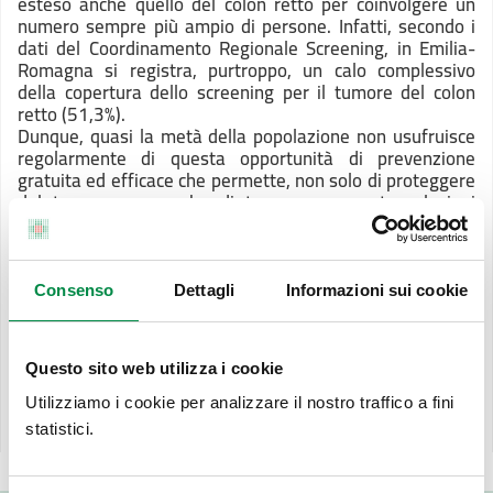
esteso anche quello del colon retto per coinvolgere un
numero sempre più ampio di persone. Infatti, secondo i
dati del Coordinamento Regionale Screening, in Emilia-
Romagna si registra, purtroppo, un calo complessivo
della copertura dello screening per il tumore del colon
retto (51,3%).
Dunque, quasi la metà della popolazione non usufruisce
regolarmente di questa opportunità di prevenzione
gratuita ed efficace che permette, non solo di proteggere
dal tumore, ma anche di trovare e asportare lesioni
pretumorali, prima che diventino tumori.
Aderisci anche tu allo screening del colon retto
Consenso
Dettagli
Informazioni sui cookie
Vai alla pagina dell'Ausl di Imola che ti spiega le
modalità di adesione a questo screening
Questo sito web utilizza i cookie
Utilizziamo i cookie per analizzare il nostro traffico a fini
Ultimo aggiornamento pagina:
statistici.
07 Gennaio 2025