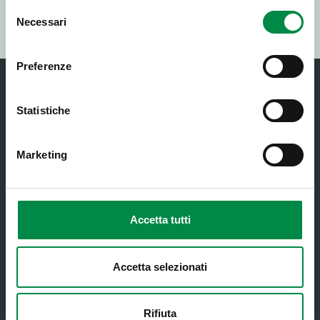
Selezione
Valuta questo sito:
Necessari
del
RISPONDI AL QUESTIONARIO
consenso
Preferenze
Statistiche
Marketing
Recapiti e contatti
Azienda USL di Imola - Sede legale: Viale Amendola, 2
- 40026 Imola
Accetta tutti
T. +39 0542 604111 - F. +39 0542 604013 - CF
90000900374 - Partita IVA 00705271203
Accetta selezionati
Servizi al cittadino
Rifiuta