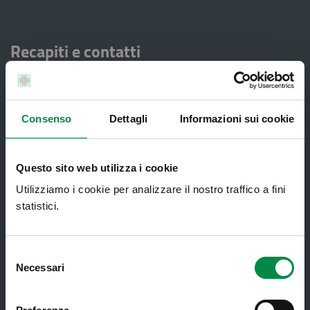
Recapiti e contatti
Azienda USL di Imola - Sede legale: Viale Amendola, 2
- 40026 Imola
T. +39 0542 604111 - F. +39 0542 604013 - CF
90000900374 - Partita IVA 00705271203
Consenso
Dettagli
Informazioni sui cookie
Questo sito web utilizza i cookie
Servizi al cittadino
Utilizziamo i cookie per analizzare il nostro traffico a fini
statistici.
Ambulatori di Continuità Assistenziale
e CAU
Selezione
Assistenza sanitaria all'estero -
Necessari
del
Assistenza sanitaria transfrontaliera
consenso
Consultorio Familiare