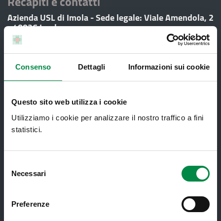
Recapiti e contatti
Azienda USL di Imola - Sede legale: Viale Amendola, 2
- 40026 Imola
T. +39 0542 604111 - F. +39 0542 604013 - CF
90000900374 - Partita IVA 00705271203
Consenso
Dettagli
Informazioni sui cookie
Servizi al cittadino
Questo sito web utilizza i cookie
Utilizziamo i cookie per analizzare il nostro traffico a fini
Ambulatori di Continuità Assistenziale
e CAU
statistici.
Assistenza sanitaria all'estero -
Assistenza sanitaria transfrontaliera
Selezione
Necessari
del
Consultorio Familiare
consenso
Direzione Assistenza Farmaceutica
Preferenze
Finanziamenti