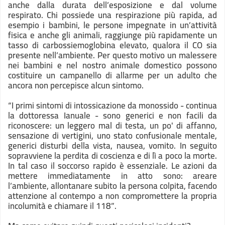
anche dalla durata dell’esposizione e dal volume
respirato. Chi possiede una respirazione più rapida, ad
esempio i bambini, le persone impegnate in un’attività
fisica e anche gli animali, raggiunge più rapidamente un
tasso di carbossiemoglobina elevato, qualora il CO sia
presente nell’ambiente. Per questo motivo un malessere
nei bambini e nel nostro animale domestico possono
costituire un campanello di allarme per un adulto che
ancora non percepisce alcun sintomo.
“I primi sintomi di intossicazione da monossido - continua
la dottoressa Ianuale - sono generici e non facili da
riconoscere: un leggero mal di testa, un po' di affanno,
sensazione di vertigini, uno stato confusionale mentale,
generici disturbi della vista, nausea, vomito. In seguito
sopravviene la perdita di coscienza e di lì a poco la morte.
In tal caso il soccorso rapido è essenziale. Le azioni da
mettere immediatamente in atto sono: areare
l’ambiente, allontanare subito la persona colpita, facendo
attenzione al contempo a non compromettere la propria
incolumità e chiamare il 118”.