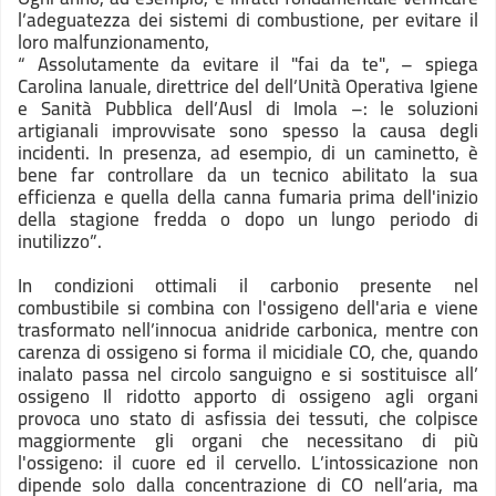
l’adeguatezza dei sistemi di combustione, per evitare il
loro malfunzionamento,
“ Assolutamente da evitare il "fai da te", – spiega
Carolina Ianuale, direttrice del dell’Unità Operativa Igiene
e Sanità Pubblica dell’Ausl di Imola –: le soluzioni
artigianali improvvisate sono spesso la causa degli
incidenti. In presenza, ad esempio, di un caminetto, è
bene far controllare da un tecnico abilitato la sua
efficienza e quella della canna fumaria prima dell'inizio
della stagione fredda o dopo un lungo periodo di
inutilizzo”.
In condizioni ottimali il carbonio presente nel
combustibile si combina con l'ossigeno dell'aria e viene
trasformato nell’innocua anidride carbonica, mentre con
carenza di ossigeno si forma il micidiale CO, che, quando
inalato passa nel circolo sanguigno e si sostituisce all’
ossigeno Il ridotto apporto di ossigeno agli organi
provoca uno stato di asfissia dei tessuti, che colpisce
maggiormente gli organi che necessitano di più
l'ossigeno: il cuore ed il cervello. L’intossicazione non
dipende solo dalla concentrazione di CO nell’aria, ma