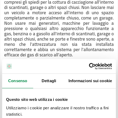
compresi gli spiedi per la cottura di cacciagione all’interno
di scantinati, garage o altri spazi chiusi. Non lasciare mai
un veicolo a motore acceso all’interno di uno spazio
completamente o parzialmente chiuso, come un garage.
Non usare mai generatori, macchine per lavaggio a
pressione o qualsiasi altro apparecchio funzionante a
gas, benzina o a gasolio all’interno di scantinati, garage o
altri spazi chiusi, anche se porte e finestre sono aperte, a
meno che l’attrezzatura non sia stata installata
correttamente e abbia un sistema per l’allontanamento
efficace dei gas di scarico all’aperto.
Cosa fare
Far installare l’apparecchiatura da personale tecnico
abilitato. Richiedere e conservare il certificato di
conformità dell’apparecchiatura. Far verificare
Consenso
Dettagli
Informazioni sui cookie
l’abitabilità dei locali. Far controllare periodicamente -
secondo la normativa vigente - la caldaia, la stufa, lo
scaldabagno. Provvedere alla pulizia delle canne fumarie
Questo sito web utilizza i cookie
dei camini. Far effettuare la revisione e la manutenzione
degli apparecchi sempre da personale abilitato. In caso di
Utilizziamo i cookie per analizzare il nostro traffico a fini
sospetta intossicazione da Monossido di Carbonio o se si
statistici.