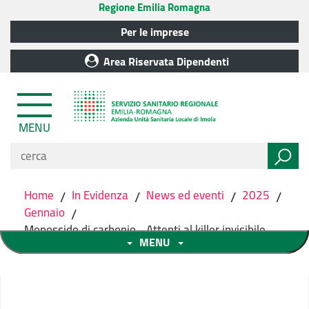
Regione Emilia Romagna
Per le imprese
Area Riservata Dipendenti
MENU
Home
/
In Evidenza
/
News ed eventi
/
2025
/
Gennaio
/
Monossido di carbonio - Attenti al killer invisibile
MENU