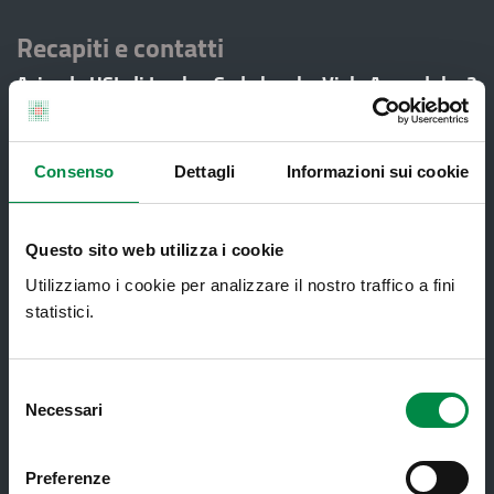
Recapiti e contatti
Azienda USL di Imola - Sede legale: Viale Amendola, 2
- 40026 Imola
T. +39 0542 604111 - F. +39 0542 604013 - CF
90000900374 - Partita IVA 00705271203
Consenso
Dettagli
Informazioni sui cookie
Servizi al cittadino
Questo sito web utilizza i cookie
Utilizziamo i cookie per analizzare il nostro traffico a fini
Ambulatori di Continuità Assistenziale
statistici.
e CAU
Assistenza sanitaria all'estero -
Selezione
Assistenza sanitaria transfrontaliera
Necessari
del
Consultorio Familiare
consenso
Preferenze
Direzione Assistenza Farmaceutica