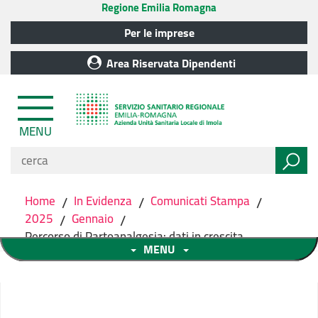
Regione Emilia Romagna
Per le imprese
Area Riservata Dipendenti
MENU
Home
/
In Evidenza
/
Comunicati Stampa
/
2025
/
Gennaio
/
Percorso di Partoanalgesia: dati in crescita
MENU