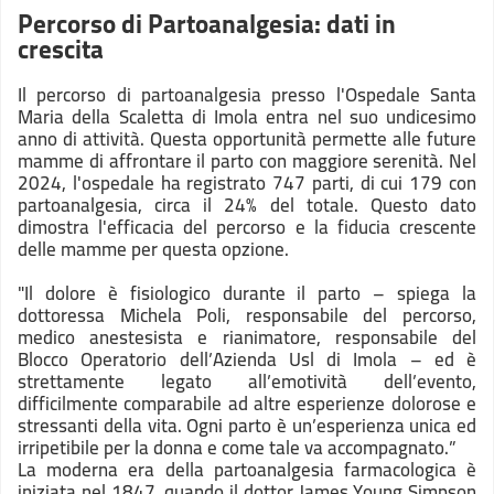
Percorso di Partoanalgesia: dati in
crescita
Il percorso di partoanalgesia presso l'Ospedale Santa
Maria della Scaletta di Imola entra nel suo undicesimo
anno di attività. Questa opportunità permette alle future
mamme di affrontare il parto con maggiore serenità. Nel
2024, l'ospedale ha registrato 747 parti, di cui 179 con
partoanalgesia, circa il 24% del totale. Questo dato
dimostra l'efficacia del percorso e la fiducia crescente
delle mamme per questa opzione.
"Il dolore è fisiologico durante il parto – spiega la
dottoressa Michela Poli, responsabile del percorso,
medico anestesista e rianimatore, responsabile del
Blocco Operatorio dell’Azienda Usl di Imola – ed è
strettamente legato all’emotività dell’evento,
difficilmente comparabile ad altre esperienze dolorose e
stressanti della vita. Ogni parto è un’esperienza unica ed
irripetibile per la donna e come tale va accompagnato.”
La moderna era della partoanalgesia farmacologica è
iniziata nel 1847, quando il dottor James Young Simpson