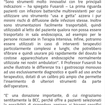
“Sono strumenti molto innovativi con tre principali
indicazioni – ha spiegato Fusaroli – La prima riguarda
pazienti con infezioni batteriche multiresistenti per cui
utilizzare uno strumento “usa e getta” azzera i pur
minimi rischi di diffusione delle infezioni stesse. Inoltre
sono strumentazioni facilmente trasportabili, quindi
utilizzabili al letto del paziente qualora non possa essere
trasportato in sala endoscopica, ad esempio per le
persone ricoverate in Terapia Intensiva. Infine, potranno
essere utilizzati in caso di interventi terapeutici
particolarmente complessi e lunghi, che potrebbero
sfibrare e quindi usurare più rapidamente del dovuto le
costose apparecchiature endoscopiche normalmente
utilizzate nei nostri ambulatori”. Il Professor Fusaroli ha
anche illustrato le differenze tra i gastroscopi monouso
ad uso esclusivamente diagnostico e quelli ad uso anche
terapeutico, dotati di un calibro più ampio che permette
l’inserimento di ulteriori strumenti da parte
dell’operatore.
“E’ una donazione importante, di cui ringraziamo
sentitamente la BCC, perché offre a pazienti selezionati
la possibilità di rispondere appieno ai bisogni specifici