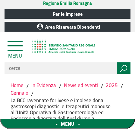
Regione Emilia Romagna
Per le imprese
Area Riservata Dipendenti
MENU
Home
/
In Evidenza
/
News ed eventi
/
2025
/
Gennaio
/
La BCC ravennate forlivese e imolese dona
gastroscopi diagnostici e terapeutici monouso
all’Unità Operativa di Gastroenterologia ed
Endoscopia digestiva dell’Ausl di Imola
MENU