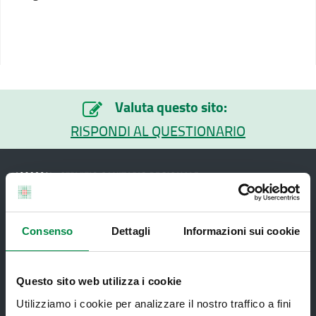
Valuta questo sito:
RISPONDI AL QUESTIONARIO
Consenso
Dettagli
Informazioni sui cookie
Recapiti e contatti
Questo sito web utilizza i cookie
Azienda USL di Imola - Sede legale: Viale Amendola, 2
Utilizziamo i cookie per analizzare il nostro traffico a fini
- 40026 Imola