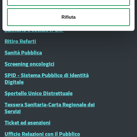
Medici e Pediatri di Famiglia
Nucleo di Cure Primarie (NCP)
Rifiuta
Punto Unico di Accesso integrato
sanitario e sociale (PUA)
Ritiro Referti
Sanità Pubblica
Screening oncologici
SPID - Sistema Pubblico di Identità
Digitale
Sportello Unico Distrettuale
Tessera Sanitaria-Carta Regionale dei
Servizi
Ticket ed esenzioni
Ufficio Relazioni con il Pubblico