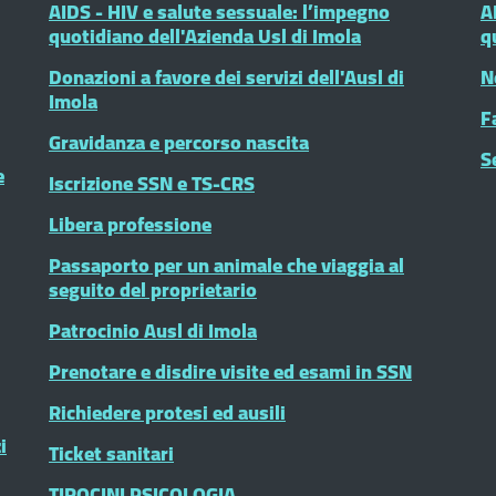
AIDS - HIV e salute sessuale: l’impegno
A
quotidiano dell'Azienda Usl di Imola
q
Donazioni a favore dei servizi dell'Ausl di
N
Imola
F
Gravidanza e percorso nascita
S
e
Iscrizione SSN e TS-CRS
Libera professione
Passaporto per un animale che viaggia al
seguito del proprietario
Patrocinio Ausl di Imola
Prenotare e disdire visite ed esami in SSN
Richiedere protesi ed ausili
i
Ticket sanitari
TIROCINI PSICOLOGIA