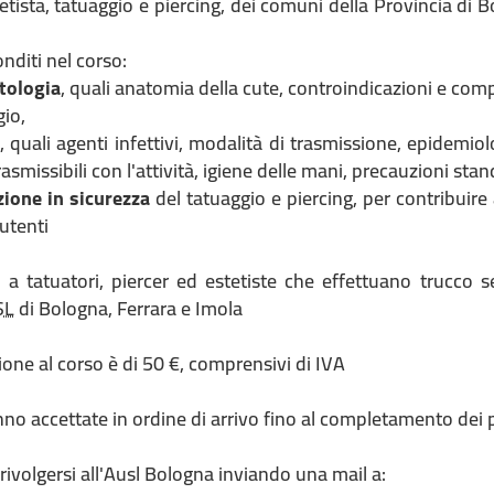
etista, tatuaggio e piercing, dei comuni della Provincia di 
diti nel corso:
tologia
, quali anatomia della cute, controindicazioni e com
gio,
, quali agenti infettivi, modalità di trasmissione, epidemio
smissibili con l'attività, igiene delle mani, precauzioni stan
zione in sicurezza
del tatuaggio e piercing, per contribuire a
 utenti
to a tatuatori, piercer ed estetiste che effettuano truc
SL
di Bologna, Ferrara e Imola
izione al corso è di 50 €, comprensivi di IVA
anno accettate in ordine di arrivo fino al completamento dei p
rivolgersi all'Ausl Bologna inviando una mail a: