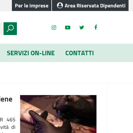
Per le imprese
Area Riservata Dipendenti
SERVIZI ON-LINE
CONTATTI
iene
GR 465
vità di