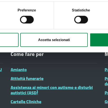
Azienda USL di Imola -
Imola
Preferenze
Statistiche
T. +39 0542 604111 - 
Partita IVA 007052712
Accetta selezionati
Come fare per
M
U
Amianto
P
Attività funerarie
P
d
Assistenza ai minori con autismo e disturbi
autistici (ASD)
P
Cartelle Cliniche
G