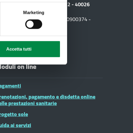
 Sede legale: Viale Amendola, 2 - 40026
Marketing
F. +39 0542 604013 - CF 90000900374 -
03
Accetta tutti
oduli on line
agamenti
renotazioni, pagamento e disdetta online
elle prestazioni sanitarie
rogetto sole
uida ai servizi