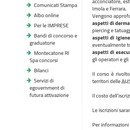
acconciatore, est
Comunicati Stampa
Imola e Ferrara.
Albo online
Vengono approfon
aspetti di derma
Per le IMPRESE
piercing e tatuag
Bandi di concorso e
aspetti di igiene
graduatorie
eventualmente tra
aspetti di esecu
Montecatone RI
gli operatori e gli
Spa concorsi
Bilanci
Il corso è rivol
Servizi di
territori delle
AU
egovernment di
futura attivazione
Il costo dell’iscr
Le iscrizioni sar
Per informazioni 