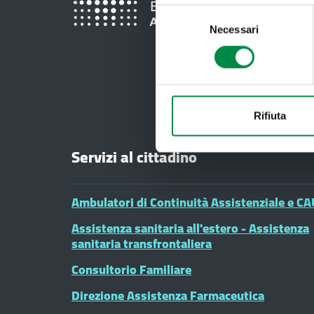
Selezione
Necessari
del
consenso
Rifiuta
Servizi al cittadino
Ambulatori di Continuità Assistenziale e CA
Assistenza sanitaria all'estero - Assistenza
sanitaria transfrontaliera
Consultorio Familiare
Direzione Assistenza Farmaceutica