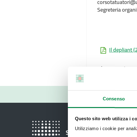
corsotatuatori@a
Segreteria organi
Il depliant
(
Ultimo aggiorna
07 Marzo 2025
Consenso
Questo sito web utilizza i c
Utilizziamo i cookie per analizz