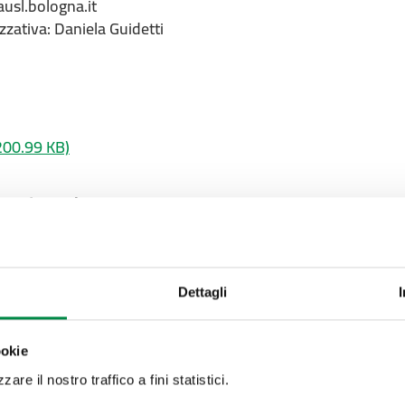
usl.bologna.it
zzativa: Daniela Guidetti
200.99 KB)
mento pagina:
Valuta questo sito:
RISPONDI AL QUESTIONA
Dettagli
ookie
Recapiti e contatt
are il nostro traffico a fini statistici.