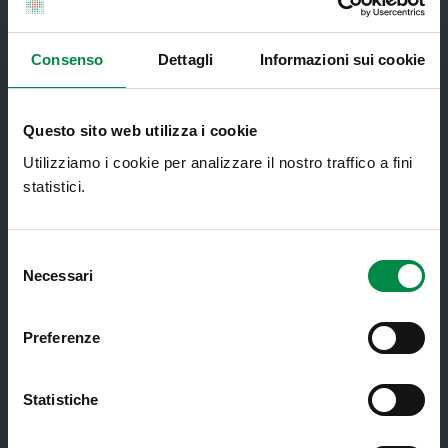
Servizi al cittadino
Consenso
Dettagli
Informazioni sui cookie
Ambulatori di Continuità Assistenziale
e CAU
Questo sito web utilizza i cookie
Assistenza sanitaria all'estero -
Utilizziamo i cookie per analizzare il nostro traffico a fini
Assistenza sanitaria transfrontaliera
statistici.
Consultorio Familiare
Direzione Assistenza Farmaceutica
Selezione
Necessari
del
Finanziamenti
consenso
Lauree Professioni Sanitarie
Preferenze
Medici e Pediatri di Famiglia
Nucleo di Cure Primarie (NCP)
Statistiche
Punto Unico di Accesso integrato