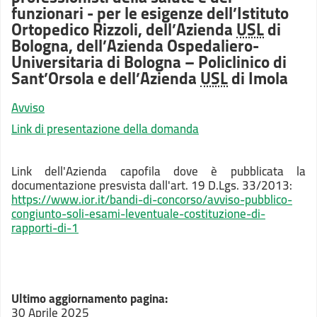
funzionari - per le esigenze dell’Istituto
Ortopedico Rizzoli, dell’Azienda
USL
di
Bologna, dell’Azienda Ospedaliero-
Universitaria di Bologna – Policlinico di
Sant’Orsola e dell’Azienda
USL
di Imola
Avviso
Link di presentazione della domanda
Link dell'Azienda capofila dove è pubblicata la
documentazione presvista dall'art. 19 D.Lgs. 33/2013:
https://www.ior.it/bandi-di-concorso/avviso-pubblico-
congiunto-soli-esami-leventuale-costituzione-di-
rapporti-di-1
Ultimo aggiornamento pagina:
30 Aprile 2025