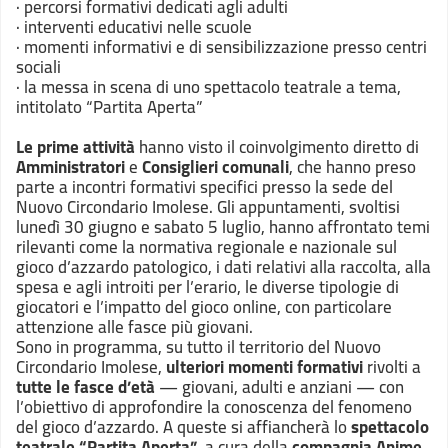
· percorsi formativi dedicati agli adulti
· interventi educativi nelle scuole
· momenti informativi e di sensibilizzazione presso centri
sociali
· la messa in scena di uno spettacolo teatrale a tema,
intitolato “
Partita Aperta
”
Le prime attività
hanno visto il coinvolgimento diretto di
Amministratori
e
Consiglieri comunali
, che hanno preso
parte a incontri formativi specifici presso la sede del
Nuovo Circondario Imolese. Gli appuntamenti, svoltisi
lunedì 30 giugno e sabato 5 luglio, hanno affrontato temi
rilevanti come la normativa regionale e nazionale sul
gioco d’azzardo patologico, i dati relativi alla raccolta, alla
spesa e agli introiti per l’erario, le diverse tipologie di
giocatori e l’impatto del gioco online, con particolare
attenzione alle fasce più giovani.
Sono in programma, su tutto il territorio del Nuovo
Circondario Imolese,
ulteriori momenti formativi
rivolti a
tutte le fasce d’età
— giovani, adulti e anziani — con
l’obiettivo di approfondire la conoscenza del fenomeno
del gioco d’azzardo. A queste si affiancherà lo
spettacolo
teatrale “
Partita Aperta
”
, a cura della
compagnia
Anime