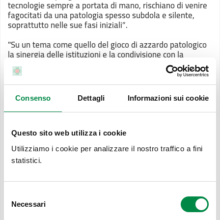
tecnologie sempre a portata di mano, rischiano di venire
fagocitati da una patologia spesso subdola e silente,
soprattutto nelle sue fasi iniziali”.
"
Su un tema come quello del gioco di azzardo patologico
la sinergia delle istituzioni e la condivisione con la
comunità è un elemento prioritario - spiega il Dottor
Stefano Gardenghi
, Direttore del SerDP dell’Ausl di Imola
- Da molti anni il nostro servizio svolge un'attività
intensa nelle scuole su questi temi, tramite l'approccio
Consenso
Dettagli
Informazioni sui cookie
educativo della peer education e contestualmente porta
avanti il progetto GAP per il monitoraggio del gioco
d’azzardo patologico e della ludopatia attraverso un
percorso infoeducativo con gli stakeholder del territorio
Questo sito web utilizza i cookie
(baristi, gestori locali, ex consumatori ecc.) e con la
Utilizziamo i cookie per analizzare il nostro traffico a fini
presenza di punti di ascolto ed informazione nelle
immediate vicinanze dei luoghi in cui si gioca. Questo
statistici.
progetto integra queste attività e mira ad un
coinvolgimento più ampio di tutta la comunità".
Selezione
Il
calendario completo
delle iniziative e attività previste
Necessari
del
dal progetto Game Over è attualmente
in fase di
consenso