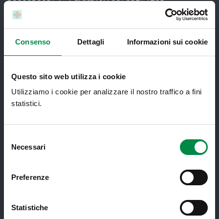
Servizi al cittadino
Consenso
Dettagli
Informazioni sui cookie
Ambulatori di Continuità Assistenziale
Questo sito web utilizza i cookie
e CAU
Utilizziamo i cookie per analizzare il nostro traffico a fini
Assistenza sanitaria all'estero -
statistici.
Assistenza sanitaria transfrontaliera
Consultorio Familiare
Selezione
Direzione Assistenza Farmaceutica
Necessari
del
consenso
Finanziamenti
Preferenze
Lauree Professioni Sanitarie
Medici e Pediatri di Famiglia
Statistiche