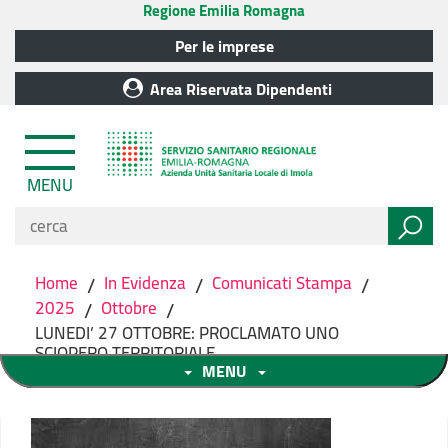
Regione Emilia Romagna
Per le imprese
Area Riservata Dipendenti
MENU
Home
/
In Evidenza
/
Comunicati Stampa
/
2025
/
Ottobre
/
LUNEDI’ 27 OTTOBRE: PROCLAMATO UNO
SCIOPERO TERRITORIALE
MENU