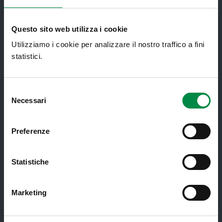
Assistenza sanitaria all'estero -
Assistenza sanitaria transfrontaliera
Questo sito web utilizza i cookie
Consultorio Familiare
Utilizziamo i cookie per analizzare il nostro traffico a fini
Direzione Assistenza Farmaceutica
statistici.
Finanziamenti
Lauree Professioni Sanitarie
Selezione
Necessari
del
Medici e Pediatri di Famiglia
consenso
Nucleo di Cure Primarie (NCP)
Preferenze
Punto Unico di Accesso integrato
sanitario e sociale (PUA)
Statistiche
Ritiro Referti
Sanità Pubblica
Marketing
Screening oncologici