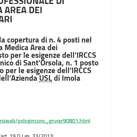
OFESSIONALE DI
A AREA DEI
ARI
a copertura di n. 4 posti nel
ia Medica Area dei
osto per le esigenze dell’IRCCS
nico di Sant’Orsola, n. 1 posto
o per le esigenze dell’IRCCS
 dell’Azienda
USL
di Imola
corsiweb/pxloginconc_grurer90801.html
'art. 19 D.Lgs. 33/2013: