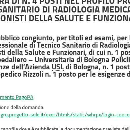
A DI N. 4 POSTI NEL PROFILO PR
SANITARIO DI RADIOLOGIA MEDIC
ONISTI DELLA SALUTE E FUNZION
blico congiunto, per titoli ed esami, per l
essionale di Tecnico Sanitario di Radiolog
ti della Salute e Funzionari, di cui n. 1 p
daliero – Universitaria di Bologna Policli
enze dell’Azienda
USL
di Bologna, n. 1 post
opedico Rizzoli n. 1 posto per le esigenze
agamento PagoPA
zione della domanda:
-gru.progetto-sole.it/exec/htmls/static/whrpx/login-con
 capofila dove è pubblicata la documentazione prevista dall