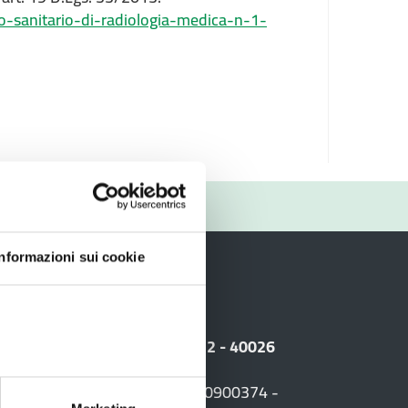
o-sanitario-di-radiologia-medica-n-1-
RIO
Informazioni sui cookie
i
 Sede legale: Viale Amendola, 2 - 40026
F. +39 0542 604013 - CF 90000900374 -