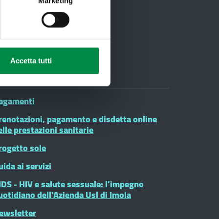
03
Marketing
Accetta tutti
oduli on line
agamenti
renotazioni, pagamento e disdetta online
elle prestazioni sanitarie
rogetto sole
uida ai servizi
IDS - HIV e salute sessuale: l’impegno
uotidiano dell'Azienda Usl di Imola
ewsletter