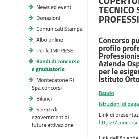
COPERTUR
TECNICO 
News ed eventi
PROFESSI
Donazioni
Comunicati Stampa
Concorso pub
Albo online
profilo prof
Per le IMPRESE
Professionis
Bandi di concorso
Azienda Ospe
e graduatorie
per le esig
Istituto Ort
Montecatone RI
Spa concorsi
Bando
Bilanci
Istruzioni di p
Servizi di
Link di presenta
egovernment di
https://concorsi
futura attivazione
Link dell'Azienda