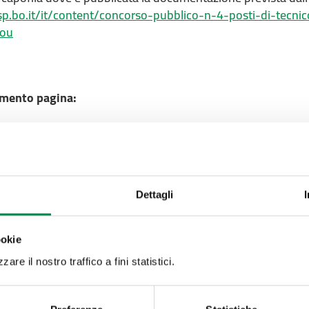
.bo.it/it/content/concorso-pubblico-n-4-posti-di-tecnic
aou
mento pagina:
Valuta questo sito:
RISPONDI AL QUESTIONA
Dettagli
Recapiti e contatt
ookie
Azienda USL di Imola -
are il nostro traffico a fini statistici.
Imola
T. +39 0542 604111 - 