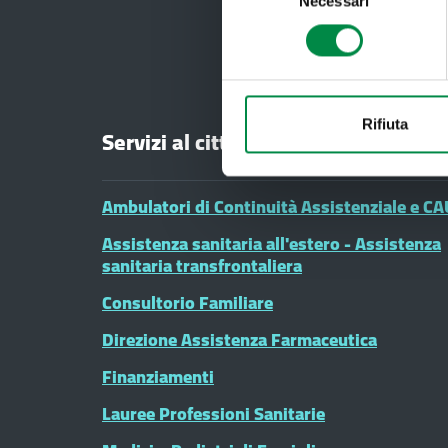
Necessari
del
consenso
Rifiuta
Servizi al cittadino
Ambulatori di Continuità Assistenziale e CA
Assistenza sanitaria all'estero - Assistenza
sanitaria transfrontaliera
Consultorio Familiare
Direzione Assistenza Farmaceutica
Finanziamenti
Lauree Professioni Sanitarie