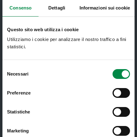
Ambulatori di Continuità Assistenziale
Consenso
Dettagli
Informazioni sui cookie
e CAU
Assistenza sanitaria all'estero -
Questo sito web utilizza i cookie
Assistenza sanitaria transfrontaliera
Utilizziamo i cookie per analizzare il nostro traffico a fini
Consultorio Familiare
statistici.
Direzione Assistenza Farmaceutica
Finanziamenti
Selezione
Necessari
del
Lauree Professioni Sanitarie
consenso
Medici e Pediatri di Famiglia
Preferenze
Nucleo di Cure Primarie (NCP)
Punto Unico di Accesso integrato
Statistiche
sanitario e sociale (PUA)
Ritiro Referti
Marketing