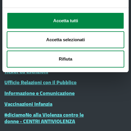
Sanità Pubblica
Screening oncologici
Accetta tutti
SPID - Sistema Pubblico di Identità
Digitale
Accetta selezionati
Sportello Unico Distrettuale
Tessera Sanitaria-Carta Regionale dei
Servizi
Rifiuta
Ticket ed esenzioni
Ufficio Relazioni con il Pubblico
Informazione e Comunicazione
Vaccinazioni Infanzia
#diciamoNo alla Violenza contro le
donne - CENTRI ANTIVIOLENZA