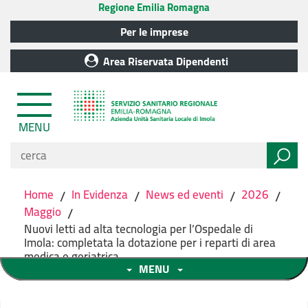
Regione Emilia Romagna
Per le imprese
Area Riservata Dipendenti
MENU
Home
/
In Evidenza
/
News ed eventi
/
2026
/
Maggio
/
Nuovi letti ad alta tecnologia per l’Ospedale di
Imola: completata la dotazione per i reparti di area
medica e geriatrica
MENU