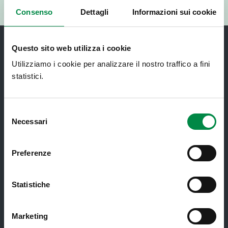
RISPONDI AL QUESTIONARIO
Consenso
Dettagli
Informazioni sui cookie
Questo sito web utilizza i cookie
Utilizziamo i cookie per analizzare il nostro traffico a fini
statistici.
Recapiti e contatti
Selezione
Necessari
del
Azienda USL di Imola - Sede legale: Viale Amendola, 2
consenso
- 40026 Imola
T. +39 0542 604111 - F. +39 0542 604013 - CF
Preferenze
90000900374 - Partita IVA 00705271203
Statistiche
Servizi al cittadino
Marketing