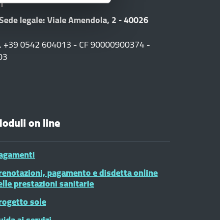
i
 Sede legale: Viale Amendola, 2 - 40026
F. +39 0542 604013 - CF 90000900374 -
03
oduli on line
agamenti
renotazioni, pagamento e disdetta online
elle prestazioni sanitarie
rogetto sole
uida ai servizi