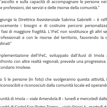
l’ascolto e sulla capacità di accompagnare le persone nei
le professioni, dei servizi e delle risorse della comunità.”
giunge la Direttrice Assistenziale Sabrina Gabrielli – è raf
cocemente i bisogni e di costruire percorsi personalizz
 fasi di maggiore fragilità. L’IFeC non sostituisce gli altri 
rofessionali e con le risorse del territorio, favorendo la 
dinati”
mplementazione dell’IFeC, sviluppato dall’Ausl di Imola
ronto con altre realtà regionali, prevede una progressiva a
ircondario Imolese.
 5 le persone (in foto) che svolgeranno questa attività, 
conoscibili e riconosciuti dalla comunità locale ed operand
nità di Imola – viale Amendola 8 - lunedì e mercoledì dalle
nità di Castel San Pietro Terme – viale Oriani 1- martedì da