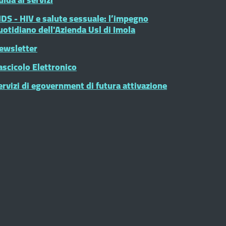
IDS - HIV e salute sessuale: l’impegno
uotidiano dell'Azienda Usl di Imola
ewsletter
ascicolo Elettronico
ervizi di egovernment di futura attivazione