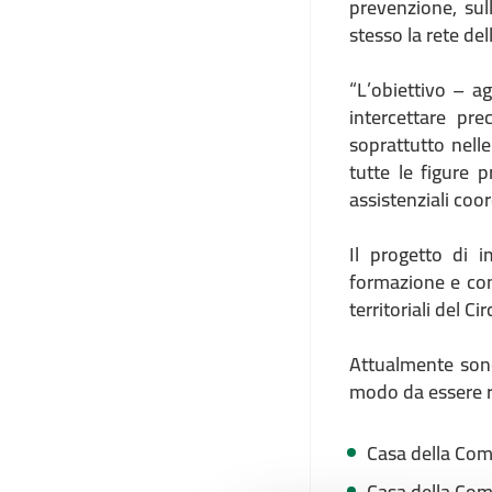
prevenzione, sul
stesso la rete del
“L’obiettivo – ag
intercettare pre
soprattutto nelle
tutte le figure p
assistenziali coor
Il progetto di i
formazione e conf
territoriali del C
Attualmente sono
modo da essere ri
Casa della Comu
Casa della Comu