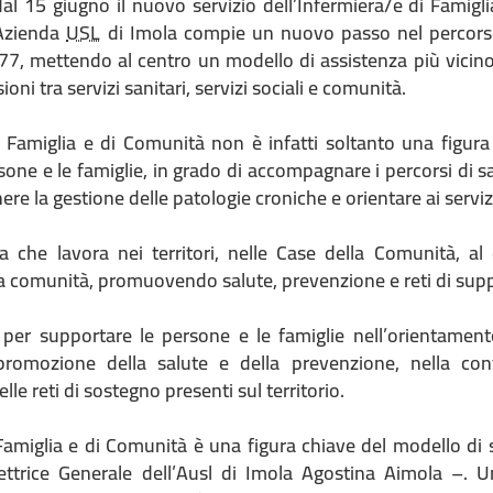
al 15 giugno il nuovo servizio dell’Infermiera/e di Famigl
’Azienda
USL
di Imola compie un nuovo passo nel percorso 
77, mettendo al centro un modello di assistenza più vicino 
oni tra servizi sanitari, servizi sociali e comunità.
i Famiglia e di Comunità non è infatti soltanto una figura
rsone e le famiglie, in grado di accompagnare i percorsi di
enere la gestione delle patologie croniche e orientare ai serviz
a che lavora nei territori, nelle Case della Comunità, al
la comunità, promuovendo salute, prevenzione e reti di sup
e per supportare le persone e le famiglie nell’orientamento
 promozione della salute e della prevenzione, nella con
elle reti di sostegno presenti sul territorio.
 Famiglia e di Comunità è una figura chiave del modello di 
rettrice Generale dell’Ausl di Imola Agostina Aimola –. 