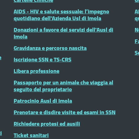
AIDS - HIV e salute sessuale: l’impegno
A
quotidiano dell'Azienda Usl di Imola
q
Donazioni a favore dei servizi dell'Ausl di
N
Imola
F
Gravidanza e percorso nascita
S
e
Iscrizione SSN e TS-CRS
Libera professione
Passaporto per un animale che viaggia al
seguito del proprietario
Patrocinio Ausl di Imola
Prenotare e disdire visite ed esami in SSN
Richiedere protesi ed ausili
i
Ticket sanitari