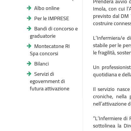
Prenderà avvio d
Albo online
Imola, con cui l
previsto dal DM 
Per le IMPRESE
costruire connessi
Bandi di concorso e
graduatorie
L’Infermiera/e d
stabile per le pe
Montecatone RI
le fragilità, sost
Spa concorsi
Bilanci
Un professionist
Servizi di
quotidiana e del
egovernment di
futura attivazione
Il servizio nasc
croniche, nella
nell’attivazione d
“L’Infermiere di
sottolinea la Di