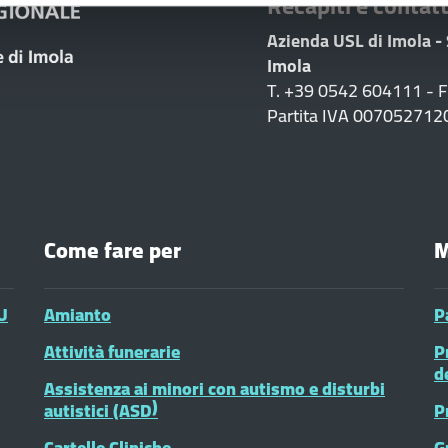
Recapiti e contatt
Azienda USL di Imola -
Imola
T. +39 0542 604111 - 
Partita IVA 007052712
Come fare per
M
U
Amianto
P
Attività funerarie
P
d
Assistenza ai minori con autismo e disturbi
autistici (ASD)
P
Cartelle Cliniche
G