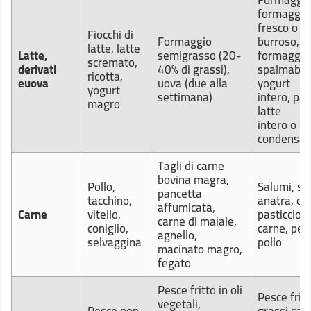
Formaggi i
formaggio
fresco o
Fiocchi di
Formaggio
burroso,
latte, latte
Latte,
semigrasso (20-
formaggio
scremato,
derivati
40% di grassi),
spalmabile
ricotta,
e
uova
uova (due alla
yogurt
yogurt
settimana)
intero, pa
magro
latte
intero o
condensat
Tagli di carne
bovina magra,
Pollo,
Salumi, sal
pancetta
tacchino,
anatra, oc
affumicata,
Carne
vitello,
pasticcio d
carne di maiale,
coniglio,
carne, pell
agnello,
selvaggina
pollo
macinato magro,
fegato
Pesce fritto in oli
Pesce fritt
vegetali,