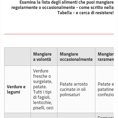
Esamina la lista degli alimenti che puoi mangiare
regolarmente o occasionalmente - come scritto nella
Tabella - e cerca di resistere!
Mangiare
Mangiare
Mangiare
a volontà
occasionalmente
raramente
Verdure
fresche o
surgelate,
Patate arrosto
Patate e
Verdure e
patate.
cucinate in oli
patatine
legumi
Tutti i tipi
polinsaturi
confezion
di fagioli,
lenticchie,
piselli, ceci