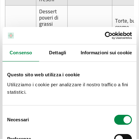
Dessert
poveri di
Torte, budi
grassi
creme
(come
preconfezi
gelatine di
Torte, pasticcini,
Dessert
budini dolc
frutta,
gelato magro
creme di b
sorbetti,
e panna, g
Consenso
budini con
Dettagli
Informazioni sui cookie
con latte i
latte
scremato)
Questo sito web utilizza i cookie
Marmellat
marzapan
Utilizziamo i cookie per analizzare il nostro traffico a fini
crema al
statistici.
Caramelle e dolci
Dolciumi
limone,
senza zucchero
qualsiasi t
cioccolato 
Selezione
"toffee"
Necessari
del
Salse
consenso
Condimenti
confezionate,
Salse e
magri
Salse con
Preferenze