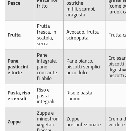
Pesce non
grassi satu
Pesce
ostriche,
fritto
(come burr
mitili, scampi,
lardo), cav
aragosta
Frutta
fresca, in
Avocado, frutta
Frutta
Frutta can
scatola,
sciroppata
secca
Pane
Croissant,
Pane,
integrale,
Pane bianco,
biscotti
pasticcini
pane
biscotti semplici
digestivi,
e torte
croccante
poco dolci
biscotti al
friabile
Riso e
Pasta, riso
Riso e pasta
pasta
e cereali
comuni
integrali
Zuppe e
minestroni
Zuppe
Crema di
Zuppe
vegetali
preconfezionate
verdure
freschi