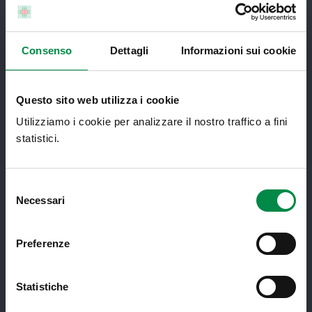
Punto Unico di Accesso integrato
sanitario e sociale (PUA)
Ritiro Referti
Consenso
Dettagli
Informazioni sui cookie
Sanità Pubblica
Screening oncologici
Questo sito web utilizza i cookie
SPID - Sistema Pubblico di Identità
Utilizziamo i cookie per analizzare il nostro traffico a fini
Digitale
statistici.
Sportello Unico Distrettuale
Selezione
Tessera Sanitaria-Carta Regionale dei
Necessari
del
Servizi
consenso
Ticket ed esenzioni
Preferenze
Ufficio Relazioni con il Pubblico
Informazione e Comunicazione
Statistiche