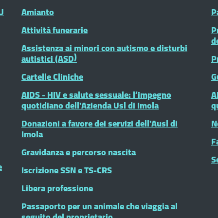
U
Amianto
P
Attività funerarie
P
d
Assistenza ai minori con autismo e disturbi
autistici (ASD)
P
Cartelle Cliniche
G
AIDS - HIV e salute sessuale: l’impegno
A
quotidiano dell'Azienda Usl di Imola
q
Donazioni a favore dei servizi dell'Ausl di
N
Imola
F
Gravidanza e percorso nascita
S
e
Iscrizione SSN e TS-CRS
Libera professione
Passaporto per un animale che viaggia al
seguito del proprietario