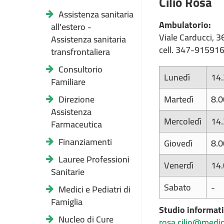
Cilio Rosa
Assistenza sanitaria
Ambulatorio:
all'estero -
Viale Carducci, 
Assistenza sanitaria
cell. 347-91591
transfrontaliera
Consultorio
Lunedì
14
Familiare
Direzione
Martedì
8.
Assistenza
Mercoledì
14
Farmaceutica
Finanziamenti
Giovedì
8.
Lauree Professioni
Venerdì
14
Sanitarie
Sabato
-
Medici e Pediatri di
Famiglia
Studio informat
Nucleo di Cure
rosa.cilio@medici