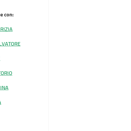
e con:
RIZIA
LVATORE
E
TORIO
RINA
A