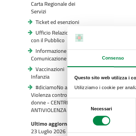
Carta Regionale dei
Servizi
Ticket ed esenzioni
Ufficio Relazioni
con il Pubblico
Informazione e
Comunicazione
Consenso
Vaccinazioni
Infanzia
Questo sito web utilizza i c
#diciamoNo alla
Utilizziamo i cookie per analizz
Violenza contro le
donne - CENTRI
Selezione
ANTIVIOLENZA
Necessari
del
consenso
Ultimo aggiornamento pagina:
23 Luglio 2026