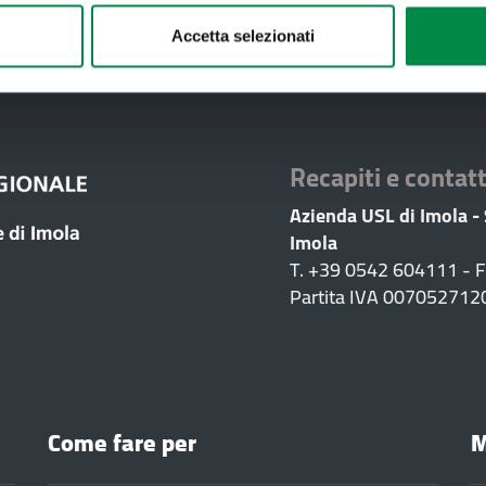
Accetta selezionati
Valuta questo sito:
RISPONDI AL QUESTIONA
Recapiti e contatt
Azienda USL di Imola -
Imola
T. +39 0542 604111 - 
Partita IVA 007052712
Come fare per
M