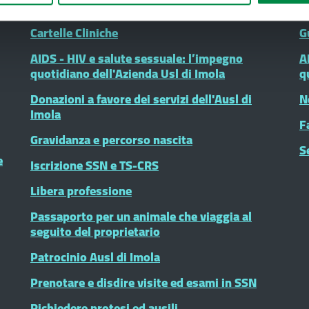
autistici (ASD)
P
Cartelle Cliniche
G
AIDS - HIV e salute sessuale: l’impegno
A
quotidiano dell'Azienda Usl di Imola
q
Donazioni a favore dei servizi dell'Ausl di
N
Imola
F
Gravidanza e percorso nascita
S
e
Iscrizione SSN e TS-CRS
Libera professione
Passaporto per un animale che viaggia al
seguito del proprietario
Patrocinio Ausl di Imola
Prenotare e disdire visite ed esami in SSN
Richiedere protesi ed ausili