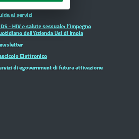
rogetto sole
uida ai servizi
IDS - HIV e salute sessuale: l’impegno
uotidiano dell'Azienda Usl di Imola
ewsletter
ascicolo Elettronico
ervizi di egovernment di futura attivazione