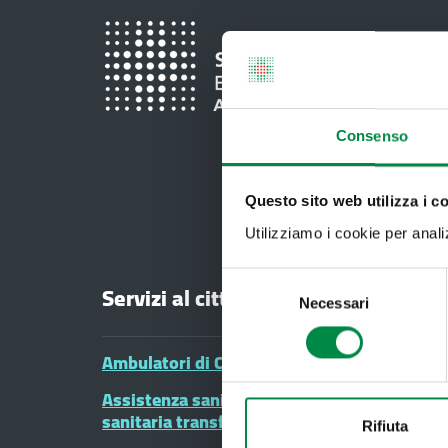
Consenso
Questo sito web utilizza i c
Utilizziamo i cookie per analizz
Selezione
Servizi al cittadino
Necessari
del
consenso
Ambulatori di Continuità Assistenziale e CA
Assistenza sanitaria all'estero - Assistenza
sanitaria transfrontaliera
Rifiuta