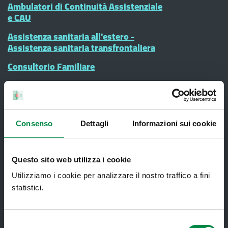
Ambulatori di Continuità Assistenziale
e CAU
Assistenza sanitaria all'estero -
Assistenza sanitaria transfrontaliera
Consultorio Familiare
Direzione Assistenza Farmaceutica
Finanziamenti
Lauree Professioni Sanitarie
Consenso
Dettagli
Informazioni sui cookie
Medici e Pediatri di Famiglia
Nucleo di Cure Primarie (NCP)
Questo sito web utilizza i cookie
Punto Unico di Accesso integrato
Utilizziamo i cookie per analizzare il nostro traffico a fini
sanitario e sociale (PUA)
statistici.
Ritiro Referti
Selezione