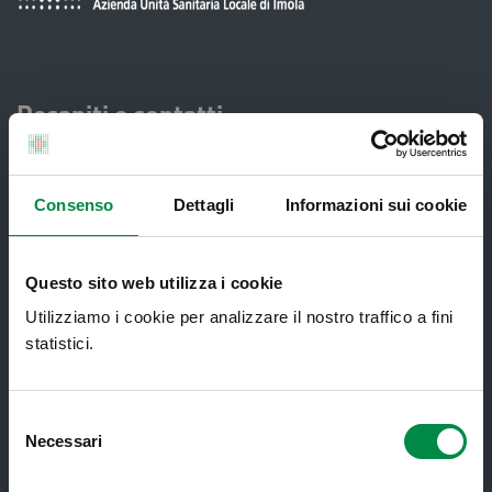
Recapiti e contatti
Azienda USL di Imola - Sede legale: Viale Amendola, 2
- 40026 Imola
T. +39 0542 604111 - F. +39 0542 604013 - CF
Consenso
Dettagli
Informazioni sui cookie
90000900374 - Partita IVA 00705271203
Questo sito web utilizza i cookie
Servizi al cittadino
Utilizziamo i cookie per analizzare il nostro traffico a fini
statistici.
Ambulatori di Continuità Assistenziale
e CAU
Selezione
Assistenza sanitaria all'estero -
Necessari
del
Assistenza sanitaria transfrontaliera
consenso