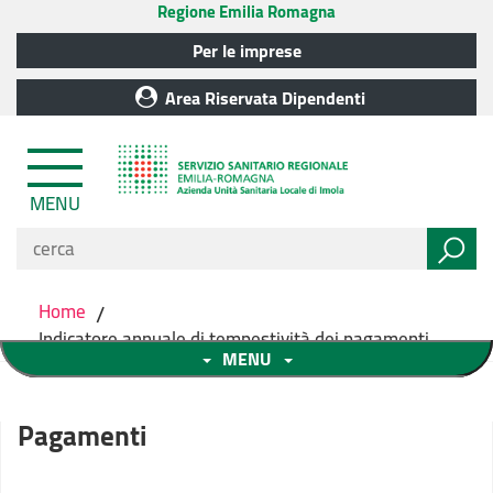
Regione Emilia Romagna
Per le imprese
Area Riservata Dipendenti
MENU
Home
/
Indicatore annuale di tempestività dei pagamenti
MENU
Pagamenti