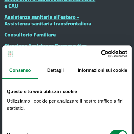
e CAU
Assistenza sanitaria all'estero -
Assistenza sanitaria transfrontaliera
Consultorio Familiare
Direzione Assistenza Farmaceutica
Finanziamenti
Lauree Professioni Sanitarie
Consenso
Dettagli
Informazioni sui cookie
Medici e Pediatri di Famiglia
Nucleo di Cure Primarie (NCP)
Questo sito web utilizza i cookie
Punto Unico di Accesso integrato
Utilizziamo i cookie per analizzare il nostro traffico a fini
sanitario e sociale (PUA)
statistici.
Ritiro Referti
Sanità Pubblica
Selezione